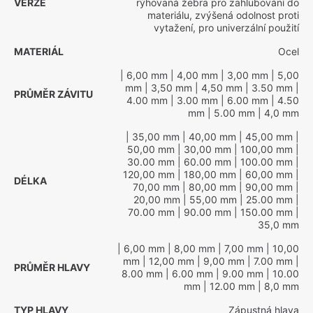
VERZE
rýhovaná žebra pro zahlubování do
materiálu, zvýšená odolnost proti
vytažení, pro univerzální použití
MATERIÁL
Ocel
| 6,00 mm
| 4,00 mm
| 3,00 mm
| 5,00
mm
| 3,50 mm
| 4,50 mm
| 3.50 mm
|
PRŮMĚR ZÁVITU
4.00 mm
| 3.00 mm
| 6.00 mm
| 4.50
mm
| 5.00 mm
| 4,0 mm
| 35,00 mm
| 40,00 mm
| 45,00 mm
|
50,00 mm
| 30,00 mm
| 100,00 mm
|
30.00 mm
| 60.00 mm
| 100.00 mm
|
120,00 mm
| 180,00 mm
| 60,00 mm
|
DÉLKA
70,00 mm
| 80,00 mm
| 90,00 mm
|
20,00 mm
| 55,00 mm
| 25.00 mm
|
70.00 mm
| 90.00 mm
| 150.00 mm
|
35,0 mm
| 6,00 mm
| 8,00 mm
| 7,00 mm
| 10,00
mm
| 12,00 mm
| 9,00 mm
| 7.00 mm
|
PRŮMĚR HLAVY
8.00 mm
| 6.00 mm
| 9.00 mm
| 10.00
mm
| 12.00 mm
| 8,0 mm
TYP HLAVY
Zápustná hlava