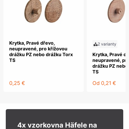
Krytka, Pravé dřevo,
2 varianty
neupravené, pro křížovou
drážku PZ nebo drážku Torx
Krytka, Pravé dř
TS
neupravené, pro
drážku PZ nebo
TS
0,25 €
Od
0,21 €
4x vzorkovna Häfele na