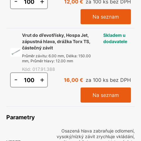
-
+
12,00 €
za 100 ks bez DPH
Na seznam
Vrut do dřevotřísky, Hospa Jet,
Skladem u
zápustná hlava, drážka Torx TS,
dodavatele
částečný závit
Průměr závitu
:
6.00 mm
,
Délka
:
150.00
mm
,
Průměr hlavy
:
12.00 mm
Kód
:
017.91.388
-
+
16,00 €
za 100 ks bez DPH
Na seznam
Parametry
Osazená hlava zabraňuje odlomení,
vysoký/nízký závit zrychluje vkládání,