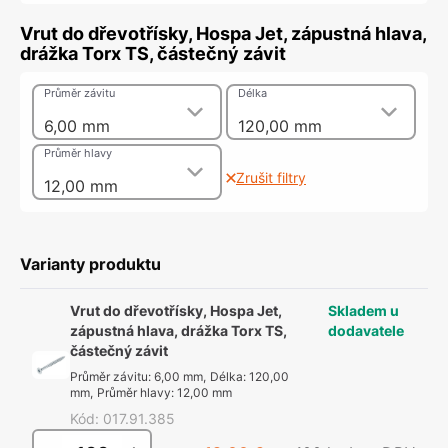
Vrut do dřevotřísky, Hospa Jet, zápustná hlava,
drážka Torx TS, částečný závit
Průměr závitu
Délka
6,00 mm
120,00 mm
Průměr hlavy
Zrušit filtry
12,00 mm
Varianty produktu
Vrut do dřevotřísky, Hospa Jet,
Skladem u
zápustná hlava, drážka Torx TS,
dodavatele
částečný závit
Průměr závitu
:
6,00 mm
,
Délka
:
120,00
mm
,
Průměr hlavy
:
12,00 mm
Kód
:
017.91.385