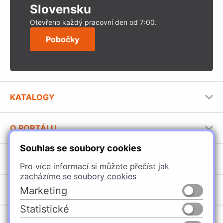
Slovensku
Otevřeno každý pracovní den od 7:00.
Pobočky
KATALOGY
Nábytkové kování Häfele
O PORTÁLU
Stavební katalog Häfele
Souhlas se soubory cookies
Provozovatel portálu
Brožury Häfele
SORTIMENT
Jak používat portál
Pro více informací si můžete přečíst
jak
zacházíme se soubory cookies
Úchytky
POBOČKY
Marketing
Nábytkové kování
Statistické
Špačince
Vybavení kuchyní