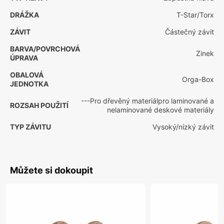
DRÁŽKA
T-Star/Torx
ZÁVIT
Částečný závit
BARVA/POVRCHOVÁ
Zinek
ÚPRAVA
OBALOVÁ
Orga-Box
JEDNOTKA
---Pro dřevěný materiálpro laminované a
ROZSAH POUŽITÍ
nelaminované deskové materiály
TYP ZÁVITU
Vysoký/nízký závit
Můžete si dokoupit