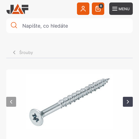
0
MENU
Šrouby