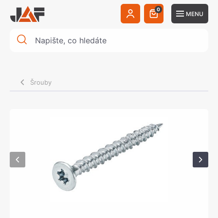
0
MENU
Šrouby