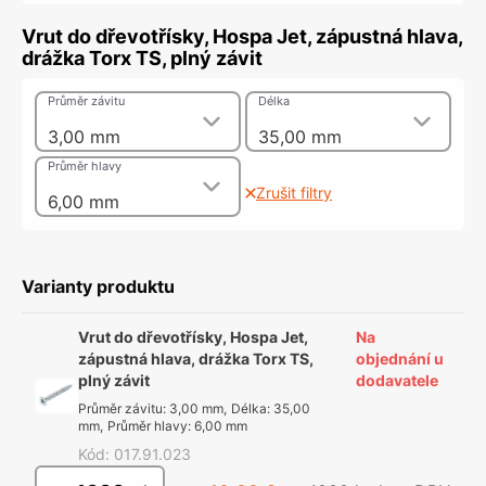
Vrut do dřevotřísky, Hospa Jet, zápustná hlava,
drážka Torx TS, plný závit
Průměr závitu
Délka
3,00 mm
35,00 mm
Průměr hlavy
Zrušit filtry
6,00 mm
Varianty produktu
Vrut do dřevotřísky, Hospa Jet,
Na
zápustná hlava, drážka Torx TS,
objednání u
plný závit
dodavatele
Průměr závitu
:
3,00 mm
,
Délka
:
35,00
mm
,
Průměr hlavy
:
6,00 mm
Kód
:
017.91.023