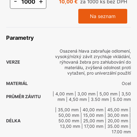
-
+
10,00 €
za 1000 ks bez DPH
Na seznam
Parametry
Osazená hlava zabraňuje odlomení,
vysoký/nízký závit zrychluje vkládání,
VERZE
rýhovaná žebra pro zahlubování do
materiálu, zvýšená odolnost proti
vytažení, pro univerzální použití
MATERIÁL
Ocel
| 4,00 mm
| 3,00 mm
| 5,00 mm
| 3,50
PRŮMĚR ZÁVITU
mm
| 4,50 mm
| 3.50 mm
| 5.00 mm
| 35,00 mm
| 40,00 mm
| 45,00 mm
|
50,00 mm
| 15,00 mm
| 30,00 mm
|
DÉLKA
50.00 mm
| 25,00 mm
| 20,00 mm
|
13,00 mm
| 17,00 mm
| 35.00 mm
|
17.00 mm