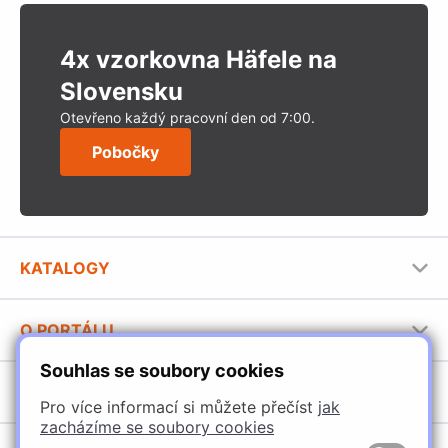
4x vzorkovna Häfele na
Slovensku
Otevřeno každý pracovní den od 7:00.
Pobočky
KATALOGY
Nábytkové kování Häfele
O PORTÁLU
Stavební katalog Häfele
Souhlas se soubory cookies
Provozovatel portálu
Brožury Häfele
SORTIMENT
Jak používat portál
Pro více informací si můžete přečíst
jak
zacházíme se soubory cookies
Úchytky