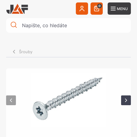
0
MENU
Šrouby