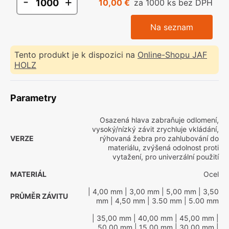
-
+
10,00 €
za 1000 ks bez DPH
Na seznam
Tento produkt je k dispozici na
Online-Shopu JAF
HOLZ
Parametry
Osazená hlava zabraňuje odlomení,
vysoký/nízký závit zrychluje vkládání,
VERZE
rýhovaná žebra pro zahlubování do
materiálu, zvýšená odolnost proti
vytažení, pro univerzální použití
MATERIÁL
Ocel
| 4,00 mm
| 3,00 mm
| 5,00 mm
| 3,50
PRŮMĚR ZÁVITU
mm
| 4,50 mm
| 3.50 mm
| 5.00 mm
| 35,00 mm
| 40,00 mm
| 45,00 mm
|
50,00 mm
| 15,00 mm
| 30,00 mm
|