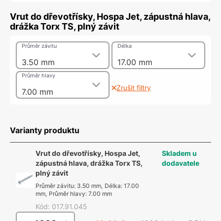
Vrut do dřevotřísky, Hospa Jet, zápustná hlava,
drážka Torx TS, plný závit
Průměr závitu
Délka
3.50 mm
17.00 mm
Průměr hlavy
Zrušit filtry
7.00 mm
Varianty produktu
Vrut do dřevotřísky, Hospa Jet,
Skladem u
zápustná hlava, drážka Torx TS,
dodavatele
plný závit
Průměr závitu
:
3.50 mm
,
Délka
:
17.00
mm
,
Průměr hlavy
:
7.00 mm
Kód
:
017.91.045