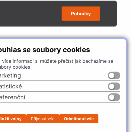
Pobočky
SLEDUJTE NÁS
ouhlas se soubory cookies
 více informací si můžete přečíst
jak zacházíme se
ubory cookies
rketing
atistické
eferenční
Česko
Slovensko
ložit volby
Přijmout vše
Odmítnout vše
Profesionální e-shop na míru