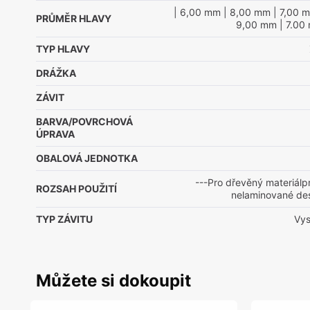
| 6,00 mm
| 8,00 mm
| 7,00 
PRŮMĚR HLAVY
9,00 mm
| 7.00
TYP HLAVY
DRÁŽKA
ZÁVIT
BARVA/POVRCHOVÁ
ÚPRAVA
OBALOVÁ JEDNOTKA
---Pro dřevěný materiálp
ROZSAH POUŽITÍ
nelaminované de
TYP ZÁVITU
Vys
Můžete si dokoupit