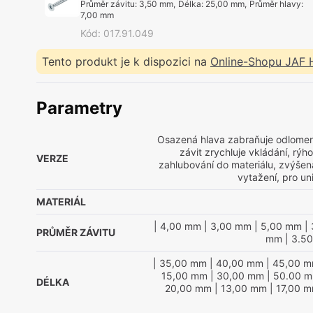
Průměr závitu
:
3,50 mm
,
Délka
:
25,00 mm
,
Průměr hlavy
:
7,00 mm
Kód
:
017.91.049
Tento produkt je k dispozici na
Online-Shopu JAF
Parametry
Osazená hlava zabraňuje odlomen
závit zrychluje vkládání, rý
VERZE
zahlubování do materiálu, zvýšená
vytažení, pro uni
MATERIÁL
| 4,00 mm
| 3,00 mm
| 5,00 mm
| 
PRŮMĚR ZÁVITU
mm
| 3.5
| 35,00 mm
| 40,00 mm
| 45,00 
15,00 mm
| 30,00 mm
| 50.00 
DÉLKA
20,00 mm
| 13,00 mm
| 17,00 