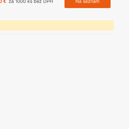
0 €
za 1000 ks bez DPH
Na seznam