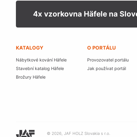
4x vzorkovna Häfele na Slo
KATALOGY
O PORTÁLU
Nábytkové kování Häfele
Provozovatel portálu
Stavební katalog Häfele
Jak používat portál
Brožury Häfele
© 2026, JAF HOLZ Slovakia s r.o.