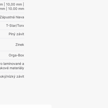
mm
| 10,00 mm
|
 mm
| 10.00 mm
Zápustná hlava
T-Star/Torx
Plný závit
Zinek
Orga-Box
ro laminované a
skové materiály
oký/nízký závit