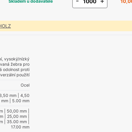
-
+
10,0
Skladem u dodavatele
 HOLZ
í, vysoký/nízký
hovaná žebra pro
 odolnost proti
verzální použití
Ocel
3,50 mm
| 4,50
0 mm
| 5.00 mm
mm
| 50,00 mm
|
mm
| 25,00 mm
|
mm
| 35.00 mm
|
17.00 mm