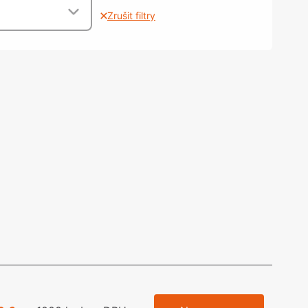
olečka
Zrušit filtry
olové nohy, Nábytkové nohy a
chanismy nastavení
olová kování
bytkové kluzáky a kolečka