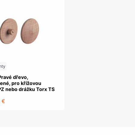
nty
Pravé dřevo,
ené, pro křížovou
PZ nebo drážku Torx TS
 €