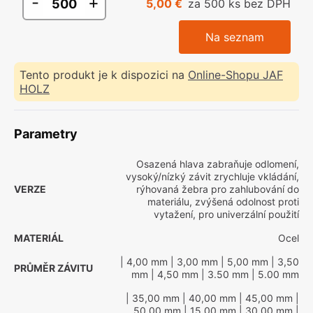
-
+
5,00 €
za 500 ks bez DPH
Na seznam
Tento produkt je k dispozici na
Online-Shopu JAF
HOLZ
Parametry
Osazená hlava zabraňuje odlomení,
vysoký/nízký závit zrychluje vkládání,
VERZE
rýhovaná žebra pro zahlubování do
materiálu, zvýšená odolnost proti
vytažení, pro univerzální použití
MATERIÁL
Ocel
| 4,00 mm
| 3,00 mm
| 5,00 mm
| 3,50
PRŮMĚR ZÁVITU
mm
| 4,50 mm
| 3.50 mm
| 5.00 mm
| 35,00 mm
| 40,00 mm
| 45,00 mm
|
50,00 mm
| 15,00 mm
| 30,00 mm
|