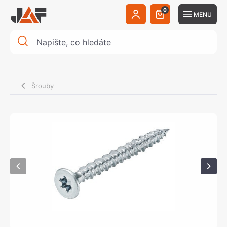
0
MENU
Šrouby