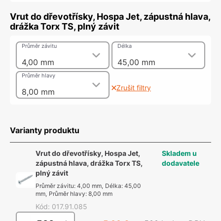
Vrut do dřevotřísky, Hospa Jet, zápustná hlava,
drážka Torx TS, plný závit
Průměr závitu
Délka
4,00 mm
45,00 mm
Průměr hlavy
Zrušit filtry
8,00 mm
Varianty produktu
Vrut do dřevotřísky, Hospa Jet,
Skladem u
zápustná hlava, drážka Torx TS,
dodavatele
plný závit
Průměr závitu
:
4,00 mm
,
Délka
:
45,00
mm
,
Průměr hlavy
:
8,00 mm
Kód
:
017.91.085