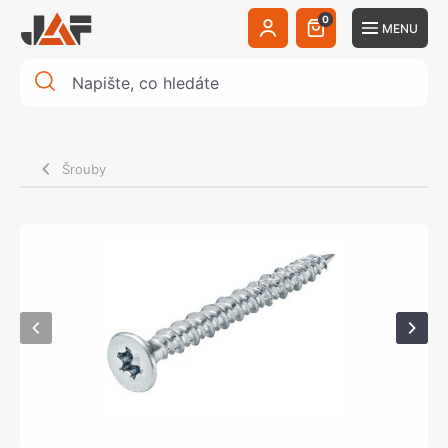
0
MENU
Šrouby