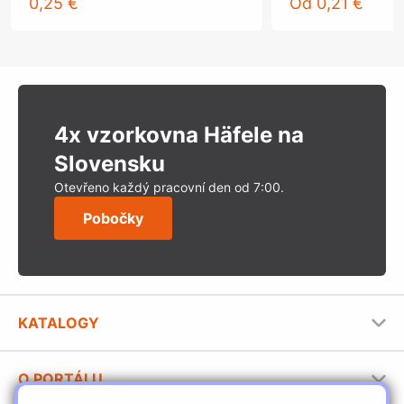
0,25 €
Od
0,21 €
4x vzorkovna Häfele na
Slovensku
Otevřeno každý pracovní den od 7:00.
Pobočky
KATALOGY
Nábytkové kování Häfele
O PORTÁLU
Stavební katalog Häfele