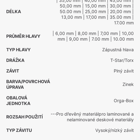
| 35,00 mm
| 40,00 mm
| 45,00 mm
|
50,00 mm
| 15,00 mm
| 30,00 mm
|
DÉLKA
50.00 mm
| 25,00 mm
| 20,00 mm
|
13,00 mm
| 17,00 mm
| 35.00 mm
|
17.00 mm
| 6,00 mm
| 8,00 mm
| 7,00 mm
| 10,00
PRŮMĚR HLAVY
mm
| 9,00 mm
| 7.00 mm
| 10.00 mm
TYP HLAVY
Zápustná hlava
DRÁŽKA
T-Star/Torx
ZÁVIT
Plný závit
BARVA/POVRCHOVÁ
Zinek
ÚPRAVA
OBALOVÁ
Orga-Box
JEDNOTKA
---Pro dřevěný materiálpro laminované a
ROZSAH POUŽITÍ
nelaminované deskové materiály
TYP ZÁVITU
Vysoký/nízký závit