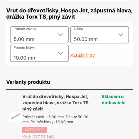
Vrut do dřevotřísky, Hospa Jet, zápustná hlava,
drážka Torx TS, plný závit
Průměr závitu
Délka
5.00 mm
50.00 mm
Průměr hlavy
Zrušit filtry
10.00 mm
Varianty produktu
Vrut do dřevotřísky, Hospa Jet,
Skladem u
zápustná hlava, drážka Torx TS,
dodavatele
plný závit
Průměr závitu
:
5.00 mm
,
Délka
:
50.00
mm
,
Průměr hlavy
:
10.00 mm
VÝPRODEJ
Kód
:
017.91.146