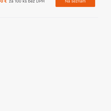
00 €
za 100 ks bez DPH
Na seznam