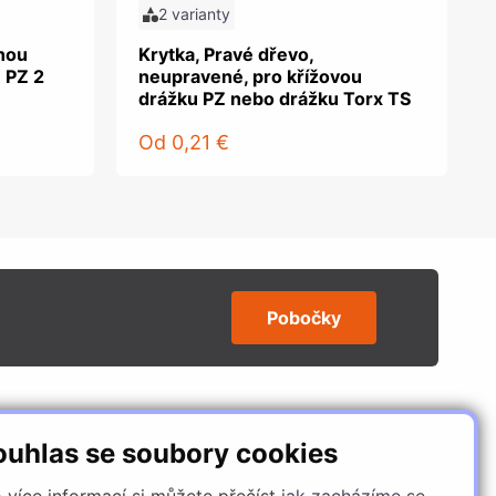
2 varianty
tnou
Krytka, Pravé dřevo,
 PZ 2
neupravené, pro křížovou
drážku PZ nebo drážku Torx TS
Od
0,21 €
Pobočky
SLEDUJTE NÁS
ouhlas se soubory cookies