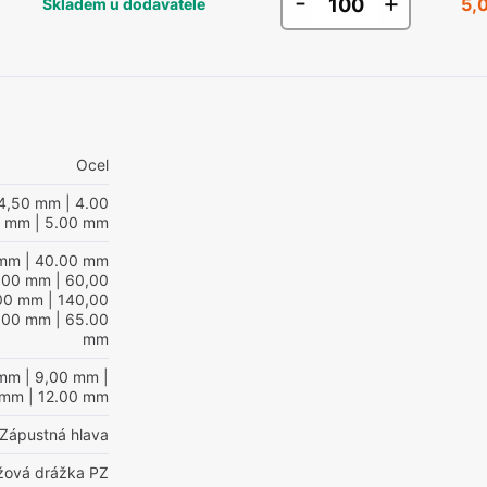
-
+
5,
Skladem u dodavatele
Ocel
4,50 mm
| 4.00
0 mm
| 5.00 mm
 mm
| 40.00 mm
,00 mm
| 60,00
00 mm
| 140,00
.00 mm
| 65.00
mm
 mm
| 9,00 mm
|
 mm
| 12.00 mm
Zápustná hlava
ížová drážka PZ