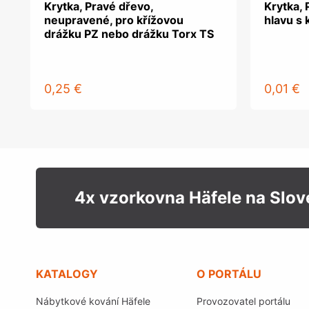
Krytka, Pravé dřevo,
Krytka, 
neupravené, pro křížovou
hlavu s 
drážku PZ nebo drážku Torx TS
0,25 €
0,01 €
4x vzorkovna Häfele na Slo
KATALOGY
O PORTÁLU
Nábytkové kování Häfele
Provozovatel portálu