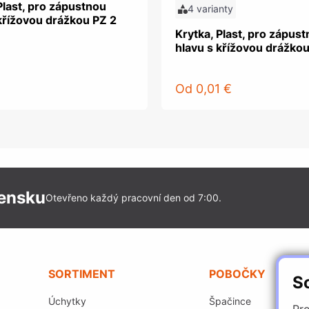
Plast, pro zápustnou
4 varianty
křížovou drážkou PZ 2
Krytka, Plast, pro zápus
hlavu s křížovou drážkou
Od
0,01 €
vensku
Otevřeno každý pracovní den od 7:00.
SORTIMENT
POBOČKY
S
Úchytky
Špačince