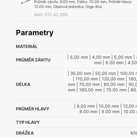
Průměr závitu
:
6.00 mm
,
Délka
:
70.00 mm
,
Průměr hlavy
:
12.00 mm
,
Obalová jednotka
:
Orga-Box
Kód
:
015.42.365
Parametry
MATERIÁL
| 6,00 mm
| 4,00 mm
| 5,00 mm
| 
PRŮMĚR ZÁVITU
mm
| 6.00 mm
| 4.5
| 35,00 mm
| 50,00 mm
| 100,00
| 110,00 mm
| 120,00 mm
| 180
DÉLKA
mm
| 70,00 mm
| 80,00 mm
| 90,
mm
| 160,00 mm
| 70.00 mm
| 80
| 8,00 mm
| 10,00 mm
| 12,00
PRŮMĚR HLAVY
8.00 mm
| 9.00 mm
| 10.00
TYP HLAVY
DRÁŽKA
Kř