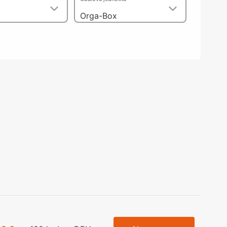
olečka
Orga-Box
olové nohy, Nábytkové nohy a
chanismy nastavení
olová kování
bytkové kluzáky a kolečka