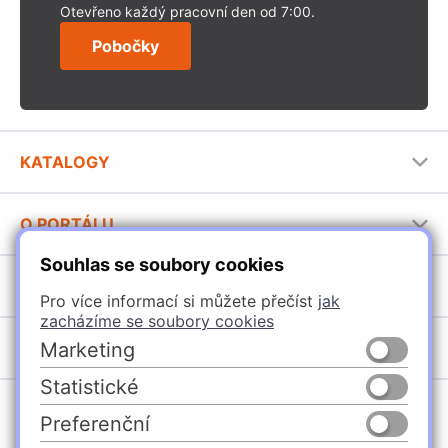
Otevřeno každý pracovní den od 7:00.
Pobočky
KATALOGY
Nábytkové kování Häfele
O PORTÁLU
Stavební katalog Häfele
Souhlas se soubory cookies
Provozovatel portálu
Brožury Häfele
SORTIMENT
Jak používat portál
Pro více informací si můžete přečíst
jak
zacházíme se soubory cookies
Úchytky
POBOČKY
Marketing
Nábytkové kování
Statistické
Špačince
Vybavení kuchyní
Preferenční
Žilina
Osvětlení a elektro
Česko
Slovensko