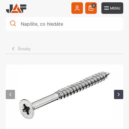
0
MENU
Šrouby