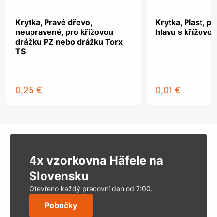
Krytka, Pravé dřevo,
Krytka, Plast, p
neupravené, pro křížovou
hlavu s křížovo
drážku PZ nebo drážku Torx
TS
0,25 €
0,01 €
4x vzorkovna Häfele na
Slovensku
Otevřeno každý pracovní den od 7:00.
Pobočky