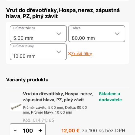
Vrut do dřevotřísky, Hospa, nerez, zápustná
hlava, PZ, plný závit
Průměr závitu
Délka
5.00 mm
80.00 mm
Průměr hlavy
Zrušit filtry
10.00 mm
Varianty produktu
Vrut do dřevotřísky, Hospa, nerez,
Skladem u
zápustná hlava, PZ, plný závit
dodavatele
Průměr závitu
:
5.00 mm
,
Délka
:
80.00
mm
,
Průměr hlavy
:
10.00 mm
Kód
:
014.71.165
-
+
12,00 €
za 100 ks bez DPH