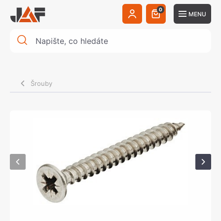
0
MENU
Šrouby