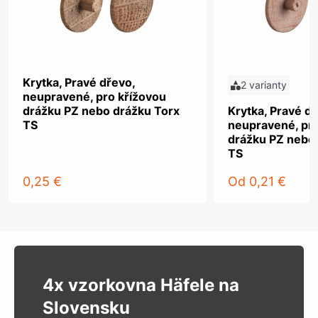
Krytka, Pravé dřevo,
2 varianty
neupravené, pro křížovou
drážku PZ nebo drážku Torx
Krytka, Pravé dř
TS
neupravené, pro
drážku PZ nebo
TS
0,25 €
Od
0,21 €
4x vzorkovna Häfele na
Slovensku