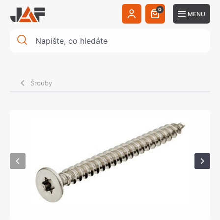
0
MENU
Šrouby