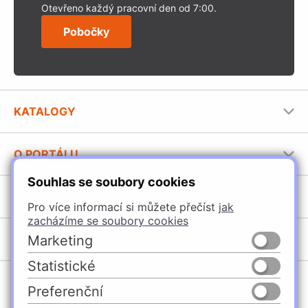
Otevřeno každý pracovní den od 7:00.
Pobočky
KATALOGY
Nábytkové kování Häfele
O PORTÁLU
Stavební katalog Häfele
Souhlas se soubory cookies
Provozovatel portálu
Brožury Häfele
SORTIMENT
Jak používat portál
Pro více informací si můžete přečíst
jak
zacházíme se soubory cookies
Úchytky
POBOČKY
Marketing
Nábytkové kování
Statistické
Špačince
Vybavení kuchyní
Preferenční
Žilina
Osvětlení a elektro
Česko
Slovensko