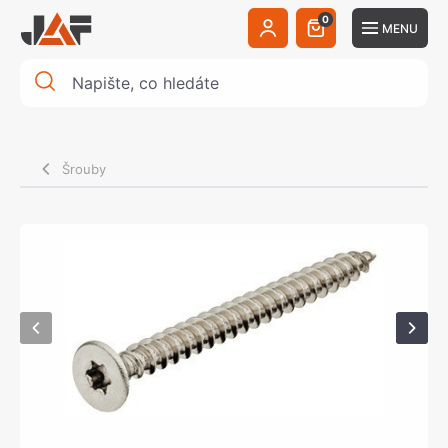
0
MENU
Šrouby