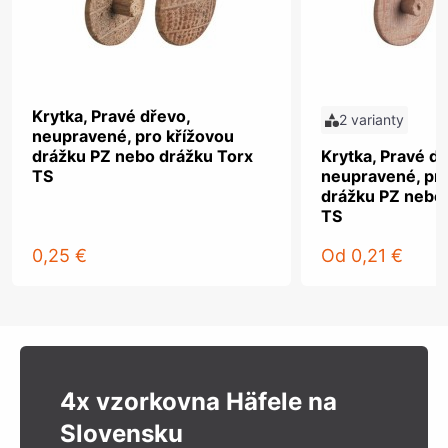
Krytka, Pravé dřevo,
2 varianty
neupravené, pro křížovou
drážku PZ nebo drážku Torx
Krytka, Pravé dř
TS
neupravené, pro
drážku PZ nebo
TS
0,25 €
Od
0,21 €
4x vzorkovna Häfele na
Slovensku