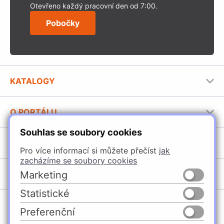
Otevřeno každý pracovní den od 7:00.
Pobočky
KATALOGY
Nábytkové kování Häfele
O PORTÁLU
Stavební katalog Häfele
Souhlas se soubory cookies
Provozovatel portálu
Brožury Häfele
SORTIMENT
Jak používat portál
Pro více informací si můžete přečíst
jak
zacházíme se soubory cookies
Úchytky
POBOČKY
Marketing
Nábytkové kování
Statistické
Špačince
Vybavení kuchyní
Preferenční
Žilina
Osvětlení a elektro
Česko
Slovensko