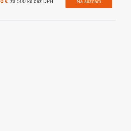
00 €
za 500 ks bez DPH
Na seznam