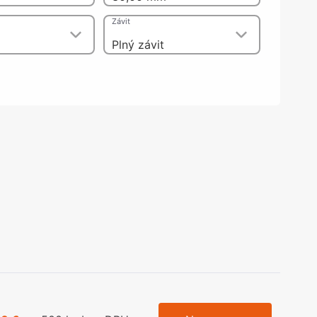
olečka
Závit
olové nohy, Nábytkové nohy a
chanismy nastavení
Plný závit
olová kování
bytkové kluzáky a kolečka