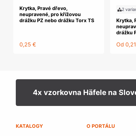
Krytka, Pravé dřevo,
2 varia
neupravené, pro křížovou
drážku PZ nebo drážku Torx TS
Krytka, 
neuprav
drážku 
0,25 €
Od
0,21
4x vzorkovna Häfele na Slo
KATALOGY
O PORTÁLU