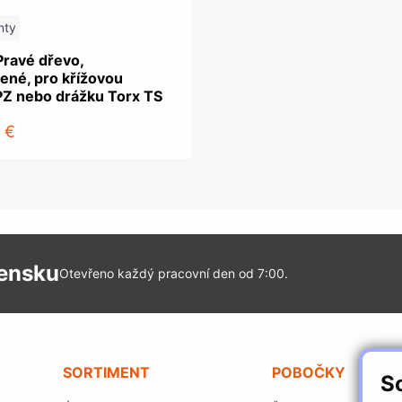
nty
Pravé dřevo,
ené, pro křížovou
PZ nebo drážku Torx TS
 €
vensku
Otevřeno každý pracovní den od 7:00.
SORTIMENT
POBOČKY
S