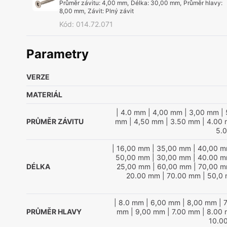
Průměr závitu
:
4,00 mm
,
Délka
:
30,00 mm
,
Průměr hlavy
:
8,00 mm
,
Závit
:
Plný závit
Kód
:
014.72.071
Parametry
VERZE
MATERIÁL
| 4.0 mm
| 4,00 mm
| 3,00 mm
| 
PRŮMĚR ZÁVITU
mm
| 4,50 mm
| 3.50 mm
| 4.00
5.
| 16,00 mm
| 35,00 mm
| 40,00 
50,00 mm
| 30,00 mm
| 40.00 
DÉLKA
25,00 mm
| 60,00 mm
| 70,00 
20.00 mm
| 70.00 mm
| 50,0
| 8.0 mm
| 6,00 mm
| 8,00 mm
| 
PRŮMĚR HLAVY
mm
| 9,00 mm
| 7.00 mm
| 8.00
10.0