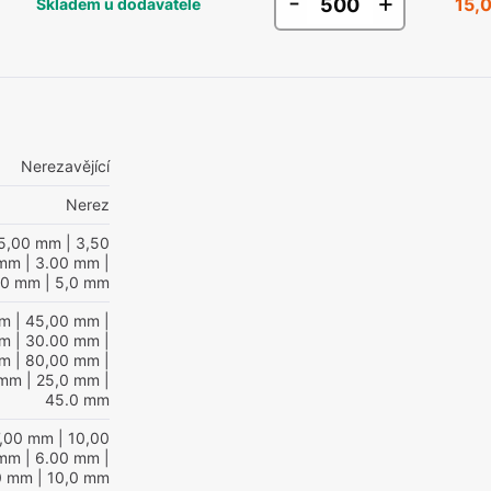
-
+
15,
Skladem u dodavatele
Nerezavějící
Nerez
5,00 mm
| 3,50
 mm
| 3.00 mm
|
00 mm
| 5,0 mm
mm
| 45,00 mm
|
mm
| 30.00 mm
|
mm
| 80,00 mm
|
 mm
| 25,0 mm
|
45.0 mm
7,00 mm
| 10,00
 mm
| 6.00 mm
|
0 mm
| 10,0 mm