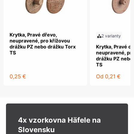
Krytka, Pravé dřevo,
2 varianty
neupravené, pro křížovou
drážku PZ nebo drážku Torx
Krytka, Pravé dř
TS
neupravené, pro
drážku PZ nebo
TS
0,25 €
Od
0,21 €
4x vzorkovna Häfele na
Slovensku