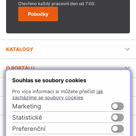
Otevřeno každý pracovní den od 7:00.
Pobočky
KATALOGY
Nábytkové kování Häfele
O PORTÁLU
Stavební katalog Häfele
Souhlas se soubory cookies
Provozovatel portálu
Brožury Häfele
SORTIMENT
Jak používat portál
Pro více informací si můžete přečíst
jak
zacházíme se soubory cookies
Úchytky
POBOČKY
Marketing
Nábytkové kování
Statistické
Špačince
Vybavení kuchyní
Preferenční
Žilina
Osvětlení a elektro
Česko
Slovensko