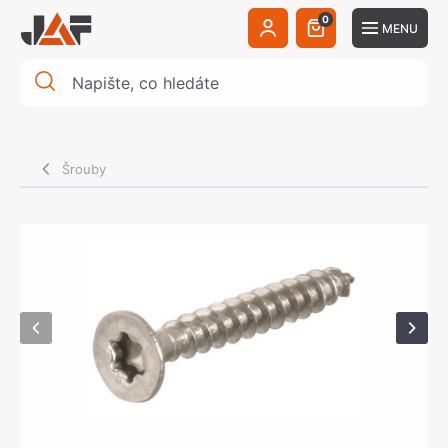
0
MENU
Šrouby