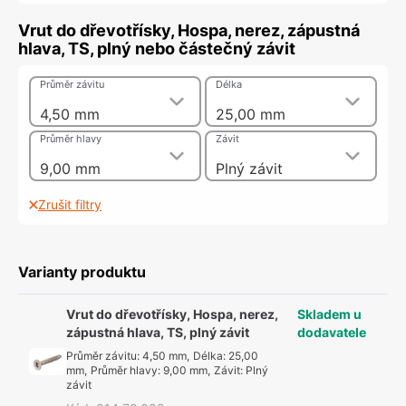
Vrut do dřevotřísky, Hospa, nerez, zápustná
hlava, TS, plný nebo částečný závit
Průměr závitu
Délka
4,50 mm
25,00 mm
Průměr hlavy
Závit
9,00 mm
Plný závit
Zrušit filtry
Varianty produktu
Vrut do dřevotřísky, Hospa, nerez,
Skladem u
zápustná hlava, TS, plný závit
dodavatele
Průměr závitu
:
4,50 mm
,
Délka
:
25,00
mm
,
Průměr hlavy
:
9,00 mm
,
Závit
:
Plný
závit