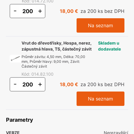
Kód
:
014.72.100
-
+
18,00 €
za 200 ks bez DPH
Na seznam
Vrut do dřevotřísky, Hospa, nerez,
Skladem u
zápustná hlava, TS, částečný závit
dodavatele
Průměr závitu
:
4,50 mm
,
Délka
:
70,00
mm
,
Průměr hlavy
:
9,00 mm
,
Závit
:
Částečný závit
Kód
:
014.82.100
-
+
18,00 €
za 200 ks bez DPH
Na seznam
Parametry
VERZE
Nerezavějící