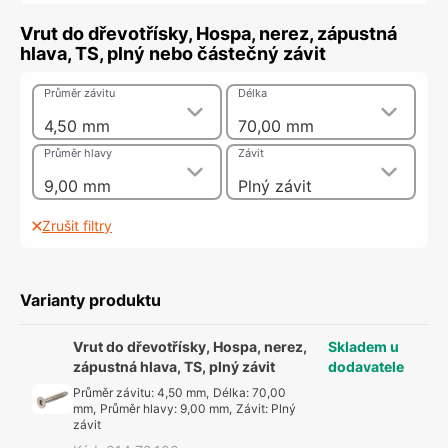
Vrut do dřevotřísky, Hospa, nerez, zápustná
hlava, TS, plný nebo částečný závit
Průměr závitu
Délka
4,50 mm
70,00 mm
Průměr hlavy
Závit
9,00 mm
Plný závit
Zrušit filtry
Varianty produktu
Vrut do dřevotřísky, Hospa, nerez,
Skladem u
zápustná hlava, TS, plný závit
dodavatele
Průměr závitu
:
4,50 mm
,
Délka
:
70,00
mm
,
Průměr hlavy
:
9,00 mm
,
Závit
:
Plný
závit