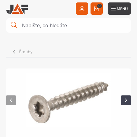
0
MENU
Šrouby