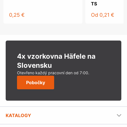
TS
0,25 €
Od
0,21 €
4x vzorkovna Häfele na
Slovensku
Otevřeno každý pracovní den od 7:00.
Pobočky
KATALOGY