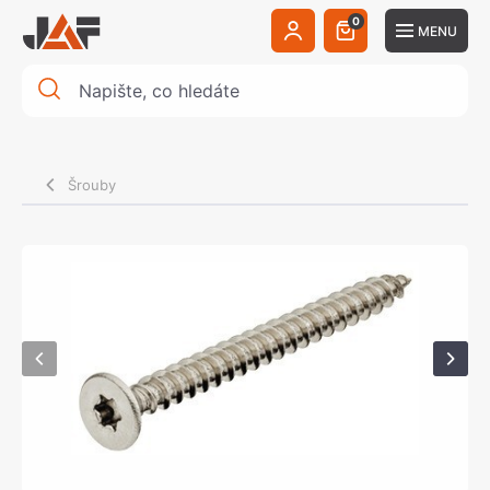
0
MENU
Šrouby