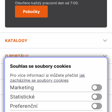
Otevřeno každý pracovní den od 7:00.
Pobočky
KATALOGY
Nábytkové kování Häfele
O PORTÁLU
Stavební katalog Häfele
Souhlas se soubory cookies
Provozovatel portálu
Brožury Häfele
SORTIMENT
Jak používat portál
Pro více informací si můžete přečíst
jak
zacházíme se soubory cookies
Úchytky
POBOČKY
Marketing
Nábytkové kování
Statistické
Špačince
Vybavení kuchyní
Preferenční
Žilina
Osvětlení a elektro
Česko
Slovensko