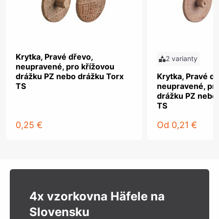
Krytka, Pravé dřevo,
2 varianty
neupravené, pro křížovou
drážku PZ nebo drážku Torx
Krytka, Pravé dř
TS
neupravené, pro
drážku PZ nebo
TS
0,25 €
Od
0,21 €
4x vzorkovna Häfele na
Slovensku