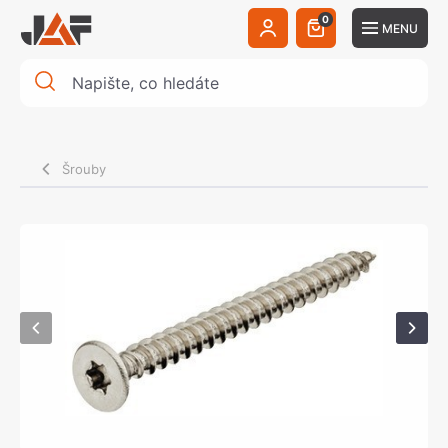
0
MENU
Šrouby