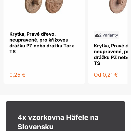
Krytka, Pravé dřevo,
2 varianty
neupravené, pro křížovou
drážku PZ nebo drážku Torx
Krytka, Pravé dř
TS
neupravené, pro
drážku PZ nebo
TS
0,25 €
Od
0,21 €
4x vzorkovna Häfele na
Slovensku