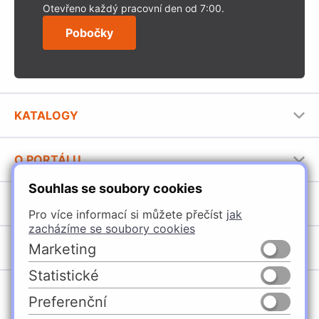
Otevřeno každý pracovní den od 7:00.
Pobočky
KATALOGY
Nábytkové kování Häfele
O PORTÁLU
Stavební katalog Häfele
Souhlas se soubory cookies
Provozovatel portálu
Brožury Häfele
SORTIMENT
Jak používat portál
Pro více informací si můžete přečíst
jak
zacházíme se soubory cookies
Úchytky
POBOČKY
Marketing
Nábytkové kování
Statistické
Špačince
Vybavení kuchyní
Preferenční
Žilina
Osvětlení a elektro
Česko
Slovensko