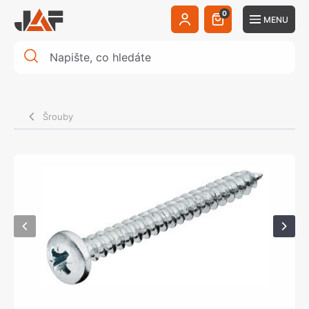
0
MENU
Šrouby