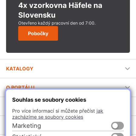
4x vzorkovna Häfele na
Slovensku
Otevřeno každý pracovní den od 7:00.
Pobočky
KATALOGY
Nábytkové kování Häfele
O PORTÁLU
Stavební katalog Häfele
Souhlas se soubory cookies
Provozovatel portálu
Brožury Häfele
SORTIMENT
Jak používat portál
Pro více informací si můžete přečíst
jak
zacházíme se soubory cookies
Úchytky
POBOČKY
Marketing
Nábytkové kování