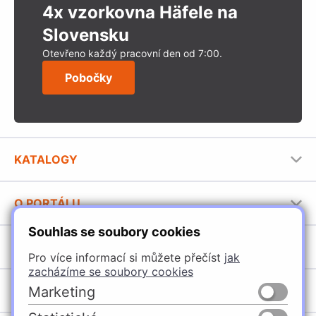
4x vzorkovna Häfele na
Slovensku
Otevřeno každý pracovní den od 7:00.
Pobočky
KATALOGY
Nábytkové kování Häfele
O PORTÁLU
Stavební katalog Häfele
Souhlas se soubory cookies
Provozovatel portálu
Brožury Häfele
SORTIMENT
Jak používat portál
Pro více informací si můžete přečíst
jak
zacházíme se soubory cookies
Úchytky
POBOČKY
Marketing
Nábytkové kování