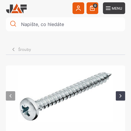
0
MENU
Šrouby