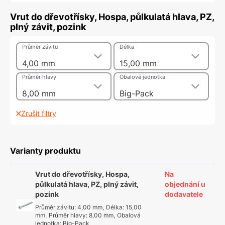
Vrut do dřevotřísky, Hospa, půlkulatá hlava, PZ,
plný závit, pozink
Průměr závitu
Délka
4,00 mm
15,00 mm
Průměr hlavy
Obalová jednotka
8,00 mm
Big-Pack
Zrušit filtry
Varianty produktu
Vrut do dřevotřísky, Hospa,
Na
půlkulatá hlava, PZ, plný závit,
objednání u
pozink
dodavatele
Průměr závitu
:
4,00 mm
,
Délka
:
15,00
mm
,
Průměr hlavy
:
8,00 mm
,
Obalová
jednotka
:
Big-Pack