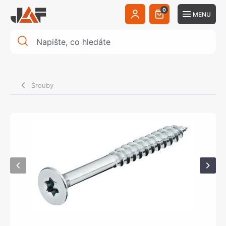
0
MENU
Šrouby