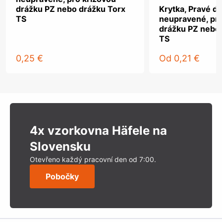
drážku PZ nebo drážku Torx
Krytka, Pravé dř
TS
neupravené, pro
drážku PZ nebo
TS
0,25 €
Od
0,21 €
4x vzorkovna Häfele na
Slovensku
Otevřeno každý pracovní den od 7:00.
Pobočky