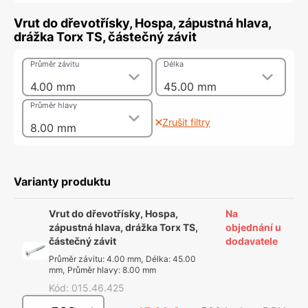
Vrut do dřevotřísky, Hospa, zápustná hlava,
drážka Torx TS, částečný závit
Průměr závitu
Délka
4.00 mm
45.00 mm
Průměr hlavy
Zrušit filtry
8.00 mm
Varianty produktu
Vrut do dřevotřísky, Hospa,
Na
zápustná hlava, drážka Torx TS,
objednání u
částečný závit
dodavatele
Průměr závitu
:
4.00 mm
,
Délka
:
45.00
mm
,
Průměr hlavy
:
8.00 mm
Kód
:
015.46.425