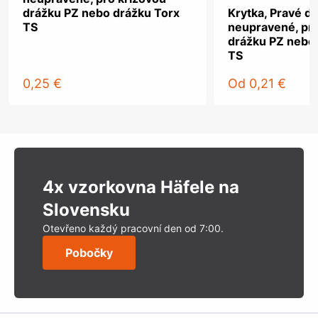
drážku PZ nebo drážku Torx
Krytka, Pravé dř
TS
neupravené, pro
drážku PZ nebo
TS
0,25 €
Od
0,21 €
4x vzorkovna Häfele na
Slovensku
Otevřeno každý pracovní den od 7:00.
Pobočky