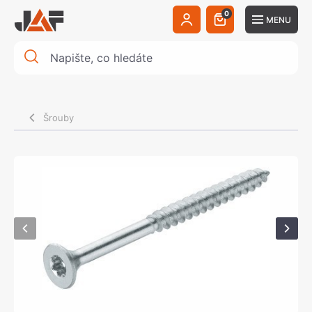
0
MENU
Šrouby