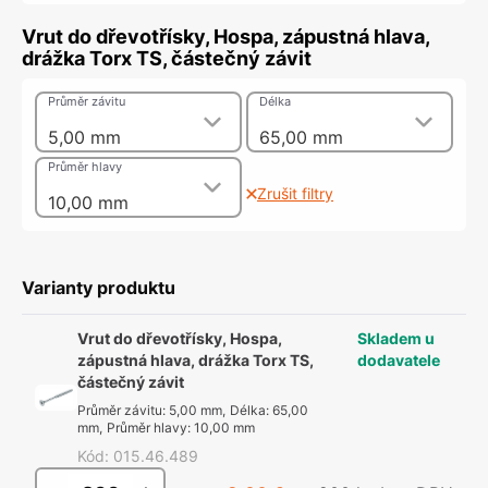
Vrut do dřevotřísky, Hospa, zápustná hlava,
drážka Torx TS, částečný závit
Průměr závitu
Délka
5,00 mm
65,00 mm
Průměr hlavy
Zrušit filtry
10,00 mm
Varianty produktu
Vrut do dřevotřísky, Hospa,
Skladem u
zápustná hlava, drážka Torx TS,
dodavatele
částečný závit
Průměr závitu
:
5,00 mm
,
Délka
:
65,00
mm
,
Průměr hlavy
:
10,00 mm
Kód
:
015.46.489