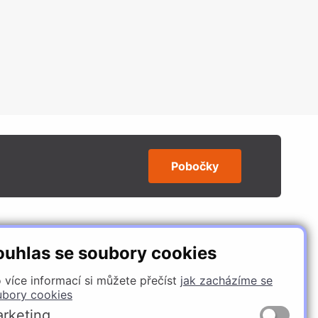
Pobočky
SLEDUJTE NÁS
ouhlas se soubory cookies
 více informací si můžete přečíst
jak zacházíme se
ubory cookies
rketing