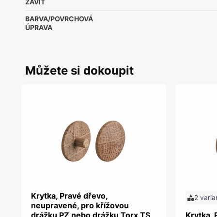
ZÁVIT
BARVA/POVRCHOVÁ
ÚPRAVA
Můžete si dokoupit
Krytka, Pravé dřevo,
2 varia
neupravené, pro křížovou
drážku PZ nebo drážku Torx TS
Krytka, 