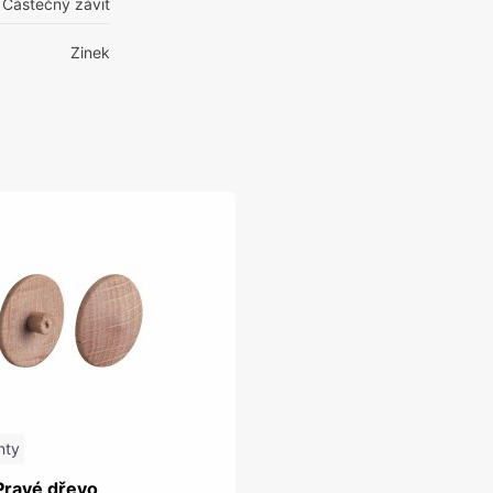
Částečný závit
Zinek
nty
Pravé dřevo,