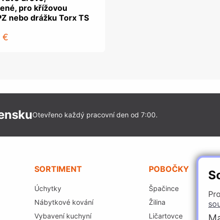
ené, pro křížovou
PZ nebo drážku Torx TS
 €
vensku
Otevřeno každý pracovní den od 7:00.
SORTIMENT
POBOČKY
S
Úchytky
Špačince
Pro
Nábytkové kování
Žilina
so
Vybavení kuchyní
Ličartovce
Ma