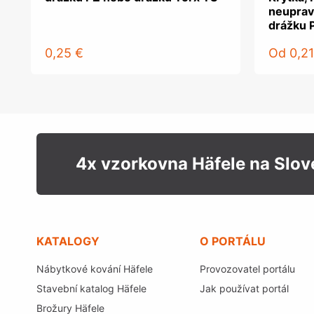
neuprav
drážku 
0,25 €
Od
0,21
4x vzorkovna Häfele na Slo
KATALOGY
O PORTÁLU
Nábytkové kování Häfele
Provozovatel portálu
Stavební katalog Häfele
Jak používat portál
Brožury Häfele