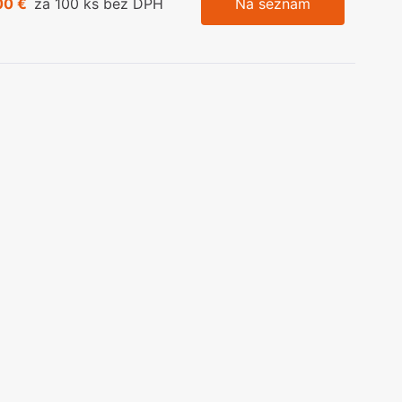
00 €
za 100 ks bez DPH
Na seznam