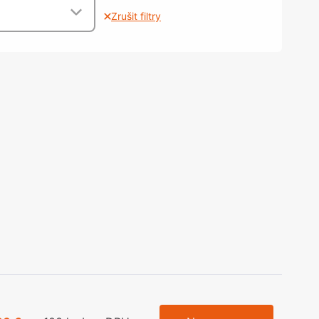
olečka
Zrušit filtry
olové nohy, Nábytkové nohy a
chanismy nastavení
olová kování
bytkové kluzáky a kolečka