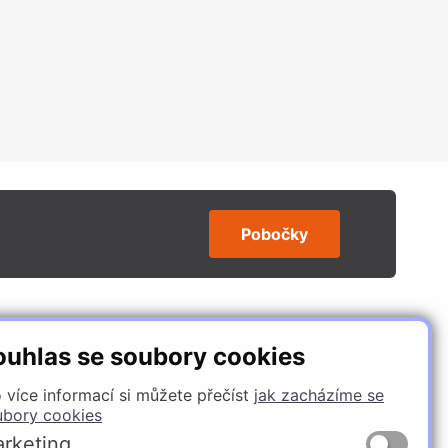
Pobočky
SLEDUJTE NÁS
ouhlas se soubory cookies
 více informací si můžete přečíst
jak zacházíme se
ubory cookies
rketing