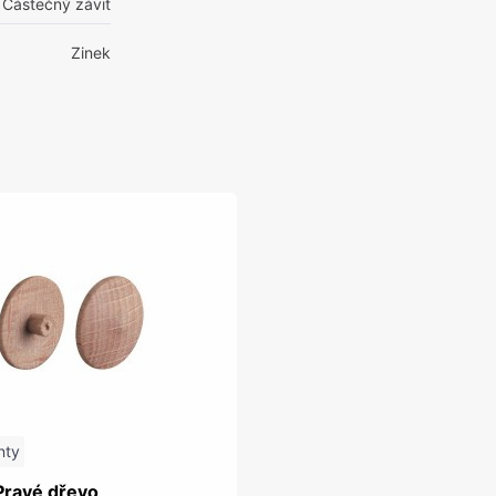
Částečný závit
Zinek
nty
Pravé dřevo,