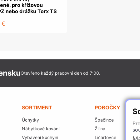
ené, pro křížovou
PZ nebo drážku Torx TS
 €
vensku
Otevřeno každý pracovní den od 7:00.
SORTIMENT
POBOČKY
S
Úchytky
Špačince
Pro
Nábytkové kování
Žilina
so
Vybavení kuchyní
Ličartovce
Ma