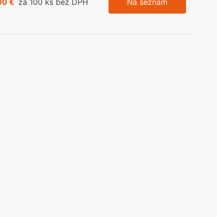
00 €
za 100 ks bez DPH
Na seznam