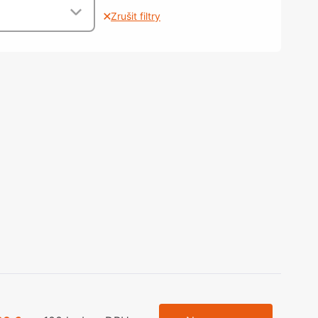
olečka
Zrušit filtry
olové nohy, Nábytkové nohy a
chanismy nastavení
olová kování
bytkové kluzáky a kolečka