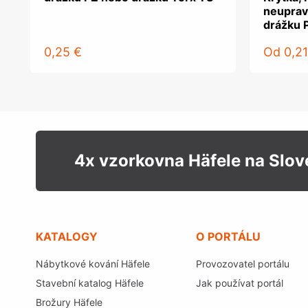
neuprav
drážku 
0,25 €
Od
0,21
4x vzorkovna Häfele na Slo
KATALOGY
O PORTÁLU
Nábytkové kování Häfele
Provozovatel portálu
Stavební katalog Häfele
Jak používat portál
Brožury Häfele