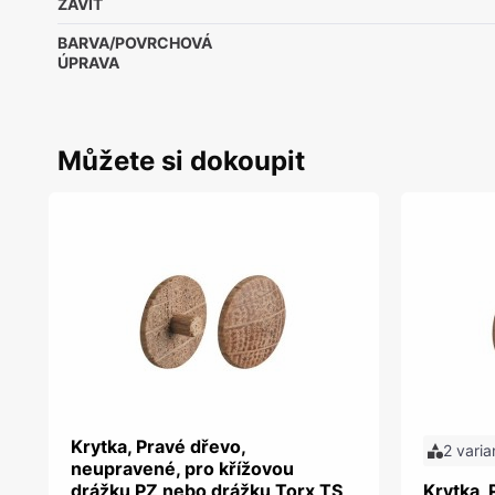
ZÁVIT
BARVA/POVRCHOVÁ
ÚPRAVA
Můžete si dokoupit
Krytka, Pravé dřevo,
2 varia
neupravené, pro křížovou
drážku PZ nebo drážku Torx TS
Krytka, 