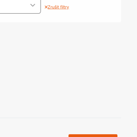
olečka
Zrušit filtry
olové nohy, Nábytkové nohy a
chanismy nastavení
olová kování
bytkové kluzáky a kolečka