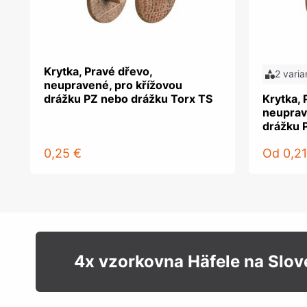
Krytka, Pravé dřevo,
2 varia
neupravené, pro křížovou
drážku PZ nebo drážku Torx TS
Krytka, 
neuprav
drážku 
0,25 €
Od
0,21
4x vzorkovna Häfele na Slo