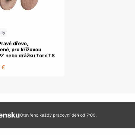
nty
Pravé dřevo,
ené, pro křížovou
PZ nebo drážku Torx TS
 €
vensku
Otevřeno každý pracovní den od 7:00.