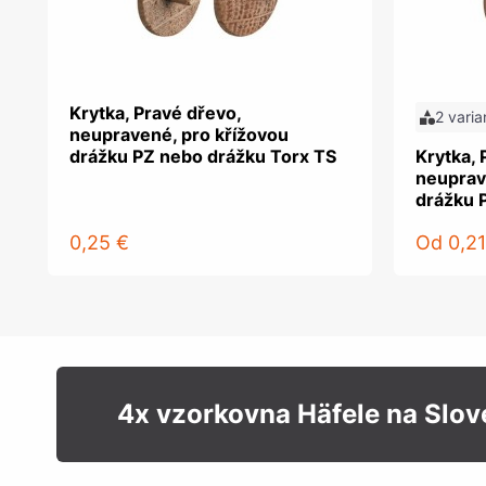
Krytka, Pravé dřevo,
2 varia
neupravené, pro křížovou
drážku PZ nebo drážku Torx TS
Krytka, 
neuprav
drážku 
0,25 €
Od
0,21
4x vzorkovna Häfele na Slo