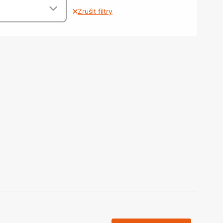
olečka
Zrušit filtry
olové nohy, Nábytkové nohy a
chanismy nastavení
olová kování
bytkové kluzáky a kolečka