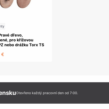
nty
Pravé dřevo,
ené, pro křížovou
PZ nebo drážku Torx TS
 €
vensku
Otevřeno každý pracovní den od 7:00.