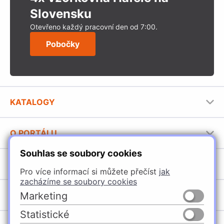
Slovensku
Otevřeno každý pracovní den od 7:00.
Pobočky
KATALOGY
Nábytkové kování Häfele
O PORTÁLU
Stavební katalog Häfele
Souhlas se soubory cookies
Provozovatel portálu
Brožury Häfele
SORTIMENT
Jak používat portál
Pro více informací si můžete přečíst
jak
zacházíme se soubory cookies
Úchytky
POBOČKY
Marketing
Nábytkové kování
Statistické
Špačince
Vybavení kuchyní