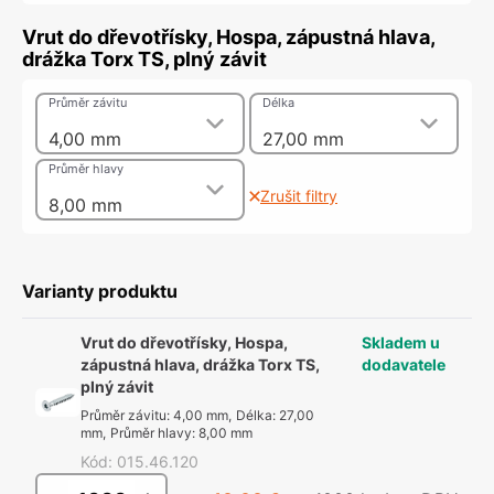
Vrut do dřevotřísky, Hospa, zápustná hlava,
drážka Torx TS, plný závit
Průměr závitu
Délka
4,00 mm
27,00 mm
Průměr hlavy
Zrušit filtry
8,00 mm
Varianty produktu
Vrut do dřevotřísky, Hospa,
Skladem u
zápustná hlava, drážka Torx TS,
dodavatele
plný závit
Průměr závitu
:
4,00 mm
,
Délka
:
27,00
mm
,
Průměr hlavy
:
8,00 mm
Kód
:
015.46.120