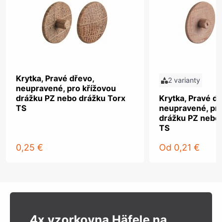
Krytka, Pravé dřevo,
2 varianty
neupravené, pro křížovou
drážku PZ nebo drážku Torx
Krytka, Pravé dř
TS
neupravené, pro
drážku PZ nebo
TS
0,25 €
Od
0,21 €
4x vzorkovna Häfele na