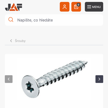
0
MENU
Šrouby