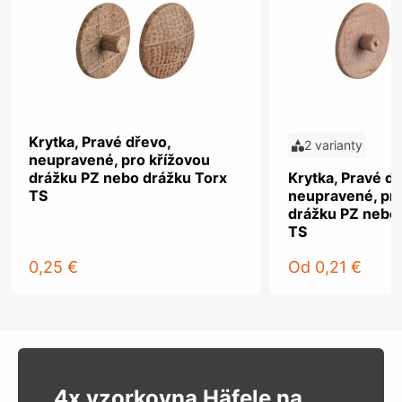
Krytka, Pravé dřevo,
2 varianty
neupravené, pro křížovou
drážku PZ nebo drážku Torx
Krytka, Pravé dř
TS
neupravené, pro
drážku PZ nebo
TS
0,25 €
Od
0,21 €
4x vzorkovna Häfele na