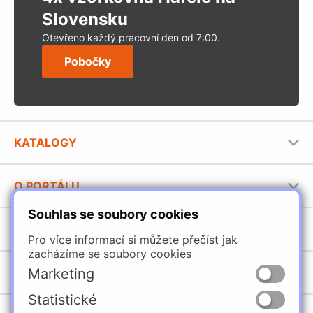
Slovensku
Otevřeno každý pracovní den od 7:00.
Pobočky
KATALOGY
Nábytkové kování Häfele
O PORTÁLU
Stavební katalog Häfele
Souhlas se soubory cookies
Provozovatel portálu
Brožury Häfele
SORTIMENT
Jak používat portál
Pro více informací si můžete přečíst
jak
zacházíme se soubory cookies
Úchytky
POBOČKY
Marketing
Nábytkové kování
Statistické
Špačince
Vybavení kuchyní