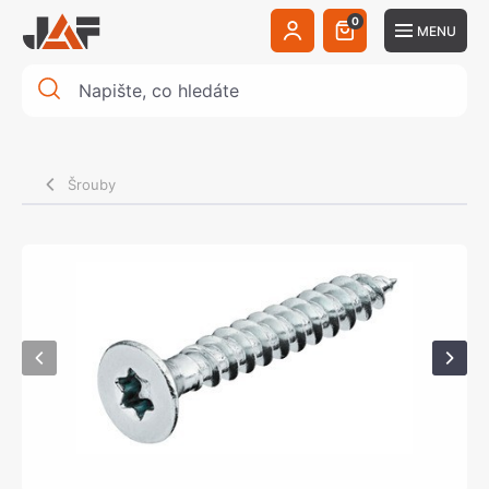
0
MENU
Šrouby