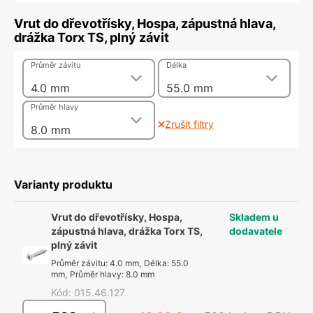
Vrut do dřevotřísky, Hospa, zápustná hlava,
drážka Torx TS, plný závit
Průměr závitu
Délka
4.0 mm
55.0 mm
Průměr hlavy
Zrušit filtry
8.0 mm
Varianty produktu
Vrut do dřevotřísky, Hospa,
Skladem u
zápustná hlava, drážka Torx TS,
dodavatele
plný závit
Průměr závitu
:
4.0 mm
,
Délka
:
55.0
mm
,
Průměr hlavy
:
8.0 mm
Kód
:
015.46.127