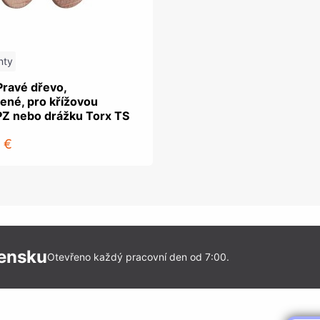
nty
Pravé dřevo,
ené, pro křížovou
PZ nebo drážku Torx TS
 €
vensku
Otevřeno každý pracovní den od 7:00.