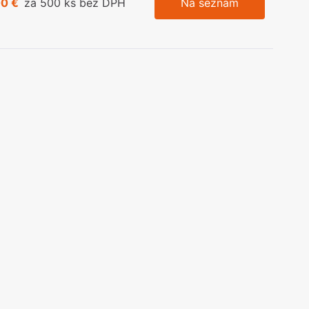
00 €
za 500 ks bez DPH
Na seznam