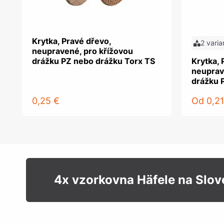
Krytka, Pravé dřevo,
2 varia
neupravené, pro křížovou
drážku PZ nebo drážku Torx TS
Krytka, 
neuprav
drážku 
0,25 €
Od
0,21
4x vzorkovna Häfele na Slo