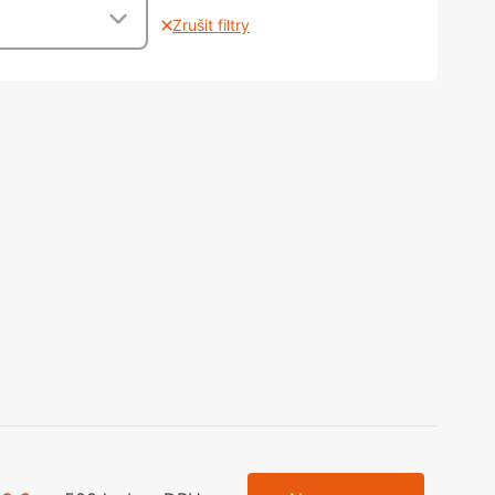
olečka
Zrušit filtry
olové nohy, Nábytkové nohy a
chanismy nastavení
olová kování
bytkové kluzáky a kolečka