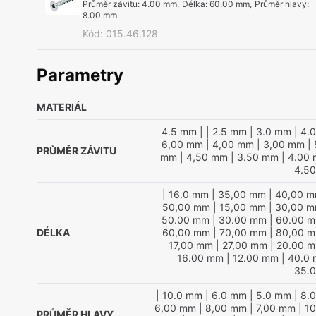
Průměr závitu
:
4.00 mm
,
Délka
:
60.00 mm
,
Průměr hlavy
:
8.00 mm
Kód
:
015.46.128
Parametry
MATERIÁL
4.5 mm
|
| 2.5 mm
| 3.0 mm
| 4.
6,00 mm
| 4,00 mm
| 3,00 mm
| 
PRŮMĚR ZÁVITU
mm
| 4,50 mm
| 3.50 mm
| 4.00
4.5
| 16.0 mm
| 35,00 mm
| 40,00 
50,00 mm
| 15,00 mm
| 30,00 
50.00 mm
| 30.00 mm
| 60.00 
DÉLKA
60,00 mm
| 70,00 mm
| 80,00 
17,00 mm
| 27,00 mm
| 20.00 
16.00 mm
| 12.00 mm
| 40.0
35.
| 10.0 mm
| 6.0 mm
| 5.0 mm
| 8.
6,00 mm
| 8,00 mm
| 7,00 mm
| 1
PRŮMĚR HLAVY