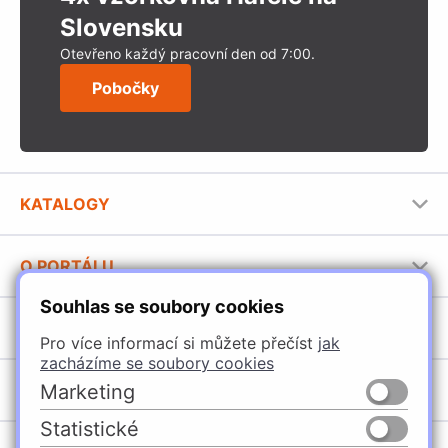
Slovensku
Otevřeno každý pracovní den od 7:00.
Pobočky
KATALOGY
Nábytkové kování Häfele
O PORTÁLU
Stavební katalog Häfele
Souhlas se soubory cookies
Provozovatel portálu
Brožury Häfele
SORTIMENT
Jak používat portál
Pro více informací si můžete přečíst
jak
zacházíme se soubory cookies
Úchytky
POBOČKY
Marketing
Nábytkové kování
Statistické
Špačince
Vybavení kuchyní