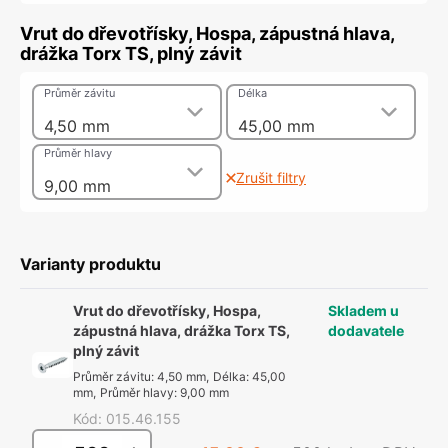
Vrut do dřevotřísky, Hospa, zápustná hlava,
drážka Torx TS, plný závit
Průměr závitu
Délka
4,50 mm
45,00 mm
Průměr hlavy
Zrušit filtry
9,00 mm
Varianty produktu
Vrut do dřevotřísky, Hospa,
Skladem u
zápustná hlava, drážka Torx TS,
dodavatele
plný závit
Průměr závitu
:
4,50 mm
,
Délka
:
45,00
mm
,
Průměr hlavy
:
9,00 mm
Kód
:
015.46.155