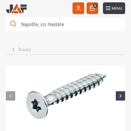
0
MENU
Šrouby