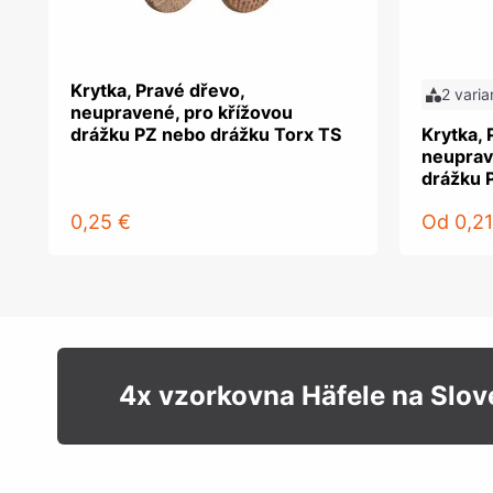
Krytka, Pravé dřevo,
2 varia
neupravené, pro křížovou
drážku PZ nebo drážku Torx TS
Krytka, 
neuprav
drážku 
0,25 €
Od
0,21
4x vzorkovna Häfele na Slo