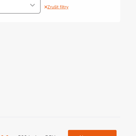
olečka
Zrušit filtry
olové nohy, Nábytkové nohy a
chanismy nastavení
olová kování
bytkové kluzáky a kolečka