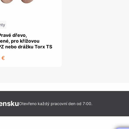
nty
Pravé dřevo,
ené, pro křížovou
PZ nebo drážku Torx TS
 €
vensku
Otevřeno každý pracovní den od 7:00.