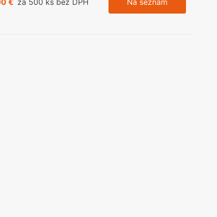
00 €
za 500 ks bez DPH
Na seznam