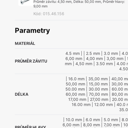
Průměr závitu
:
4,50 mm
,
Délka
:
50,00 mm
,
Průměr hlavy
:
9,00 mm
Kód
:
015.46.156
Parametry
MATERIÁL
4.5 mm
|
| 2.5 mm
| 3.0 mm
| 4.
6,00 mm
| 4,00 mm
| 3,00 mm
| 
PRŮMĚR ZÁVITU
mm
| 4,50 mm
| 3.50 mm
| 4.00
4.5
| 16.0 mm
| 35,00 mm
| 40,00 
50,00 mm
| 15,00 mm
| 30,00 
50.00 mm
| 30.00 mm
| 60.00 
DÉLKA
60,00 mm
| 70,00 mm
| 80,00 
17,00 mm
| 27,00 mm
| 20.00 
16.00 mm
| 12.00 mm
| 40.0
35.
| 10.0 mm
| 6.0 mm
| 5.0 mm
| 8.
6,00 mm
| 8,00 mm
| 7,00 mm
| 1
PRŮMĚR HLAVY