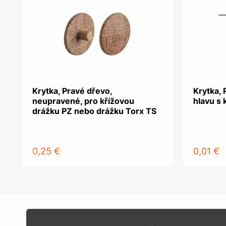
Krytka, Pravé dřevo,
Krytka, 
neupravené, pro křížovou
hlavu s 
drážku PZ nebo drážku Torx TS
0,25 €
0,01 €