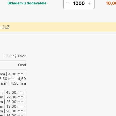
-
+
10,0
Skladem u dodavatele
 HOLZ
| ---Plný závit
Ocel
 mm
| 4,00 mm
|
3,50 mm
| 4,50
0 mm
| 4.50 mm
mm
| 45,00 mm
|
mm
| 22,00 mm
|
mm
| 25,00 mm
|
mm
| 13,00 mm
|
mm
| 20.00 mm
|
mm
| 16.00 mm
|