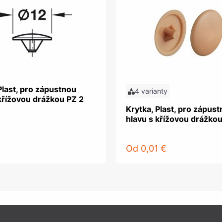
Plast, pro zápustnou
4 varianty
křížovou drážkou PZ 2
Krytka, Plast, pro zápus
hlavu s křížovou drážkou
Od
0,01 €