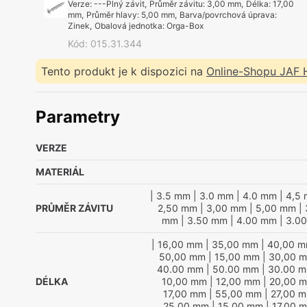
Verze
:
---Plný závit
,
Průměr závitu
:
3,00 mm
,
Délka
:
17,00
mm
,
Průměr hlavy
:
5,00 mm
,
Barva/povrchová úprava
:
Zinek
,
Obalová jednotka
:
Orga-Box
Kód
:
015.31.344
Tento produkt je k dispozici na
Online-Shopu JAF
Parametry
VERZE
MATERIÁL
| 3.5 mm
| 3.0 mm
| 4.0 mm
| 4,5
PRŮMĚR ZÁVITU
2,50 mm
| 3,00 mm
| 5,00 mm
| 
mm
| 3.50 mm
| 4.00 mm
| 3.0
| 16,00 mm
| 35,00 mm
| 40,00 
50,00 mm
| 15,00 mm
| 30,00 
40.00 mm
| 50.00 mm
| 30.00 
DÉLKA
10,00 mm
| 12,00 mm
| 20,00 
17,00 mm
| 55,00 mm
| 27,00 
25.00 mm
| 15.00 mm
| 17.00 