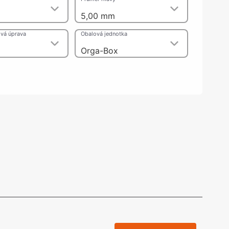
olečka
5,00 mm
olové nohy, Nábytkové nohy a
chanismy nastavení
vá úprava
Obalová jednotka
olová kování
bytkové kluzáky a kolečka
Orga-Box