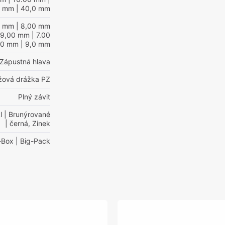
0 mm
| 40,0 mm
0 mm
| 8,00 mm
 9,00 mm
| 7.00
00 mm
| 9,0 mm
Zápustná hlava
ížová drážka PZ
Plný závit
l
| Brunýrované
| černá, Zinek
-Box
| Big-Pack