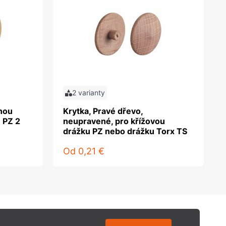
2 varianty
tnou
Krytka, Pravé dřevo,
 PZ 2
neupravené, pro křížovou
drážku PZ nebo drážku Torx TS
Od
0,21 €