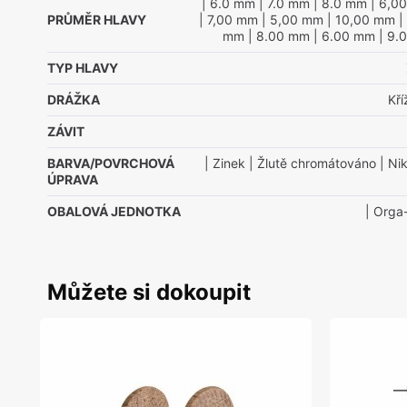
| 6.0 mm
| 7.0 mm
| 8.0 mm
| 6,0
PRŮMĚR HLAVY
| 7,00 mm
| 5,00 mm
| 10,00 mm
|
mm
| 8.00 mm
| 6.00 mm
| 9.
TYP HLAVY
DRÁŽKA
Kř
ZÁVIT
BARVA/POVRCHOVÁ
| Zinek
| Žlutě chromátováno
| Nik
ÚPRAVA
OBALOVÁ JEDNOTKA
| Orga
Můžete si dokoupit