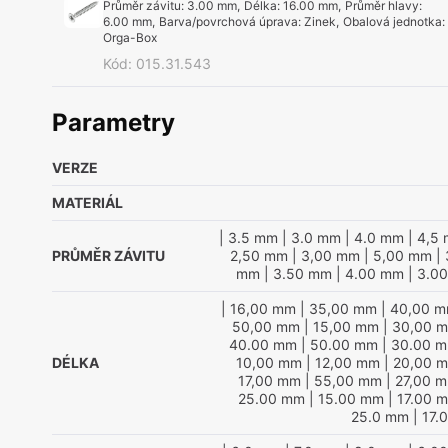
Průměr závitu
:
3.00 mm
,
Délka
:
16.00 mm
,
Průměr hlavy
:
6.00 mm
,
Barva/povrchová úprava
:
Zinek
,
Obalová jednotka
:
Orga-Box
Kód
:
015.31.543
Parametry
VERZE
MATERIÁL
| 3.5 mm
| 3.0 mm
| 4.0 mm
| 4,5
PRŮMĚR ZÁVITU
2,50 mm
| 3,00 mm
| 5,00 mm
| 
mm
| 3.50 mm
| 4.00 mm
| 3.0
| 16,00 mm
| 35,00 mm
| 40,00 
50,00 mm
| 15,00 mm
| 30,00 
40.00 mm
| 50.00 mm
| 30.00 
DÉLKA
10,00 mm
| 12,00 mm
| 20,00 
17,00 mm
| 55,00 mm
| 27,00 
25.00 mm
| 15.00 mm
| 17.00 
25.0 mm
| 17.