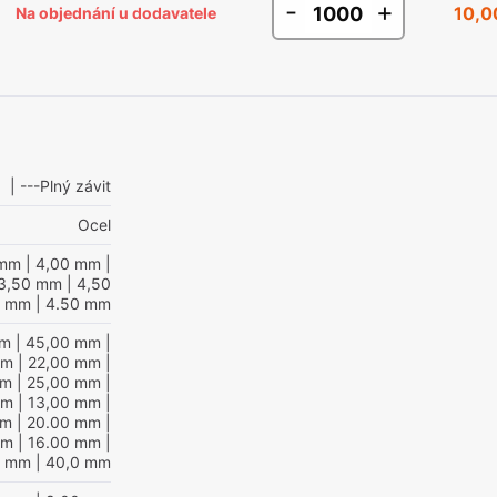
-
+
10,0
Na objednání u dodavatele
| ---Plný závit
Ocel
 mm
| 4,00 mm
|
3,50 mm
| 4,50
0 mm
| 4.50 mm
mm
| 45,00 mm
|
mm
| 22,00 mm
|
mm
| 25,00 mm
|
mm
| 13,00 mm
|
mm
| 20.00 mm
|
mm
| 16.00 mm
|
0 mm
| 40,0 mm