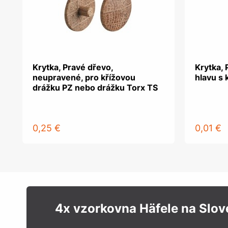
Krytka, Pravé dřevo,
Krytka, 
neupravené, pro křížovou
hlavu s 
drážku PZ nebo drážku Torx TS
0,25 €
0,01 €
4x vzorkovna Häfele na Slo