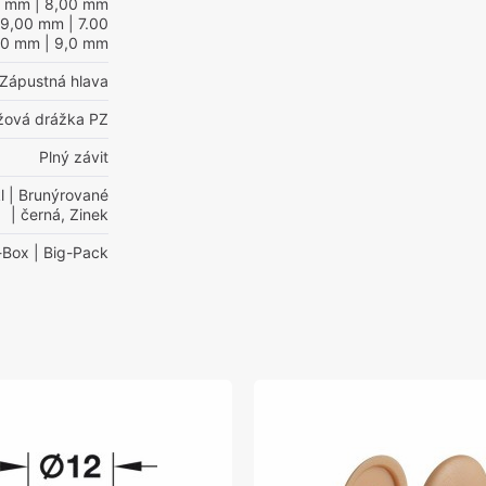
0 mm
| 8,00 mm
 9,00 mm
| 7.00
00 mm
| 9,0 mm
Zápustná hlava
ížová drážka PZ
Plný závit
l
| Brunýrované
| černá, Zinek
-Box
| Big-Pack