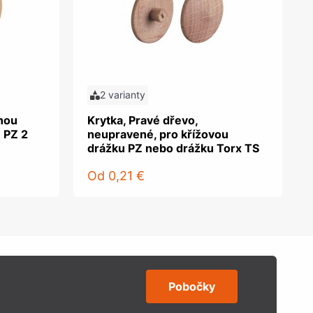
2 varianty
tnou
Krytka, Pravé dřevo,
 PZ 2
neupravené, pro křížovou
drážku PZ nebo drážku Torx TS
Od
0,21 €
Pobočky