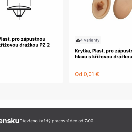
Plast, pro zápustnou
4 varianty
křížovou drážkou PZ 2
Krytka, Plast, pro zápus
hlavu s křížovou drážkou
Od
0,01 €
vensku
Otevřeno každý pracovní den od 7:00.