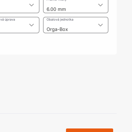
olečka
6.00 mm
olové nohy, Nábytkové nohy a
chanismy nastavení
vá úprava
Obalová jednotka
olová kování
bytkové kluzáky a kolečka
Orga-Box