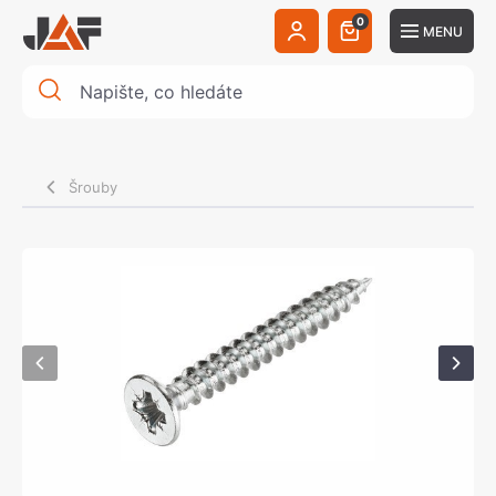
0
MENU
Šrouby