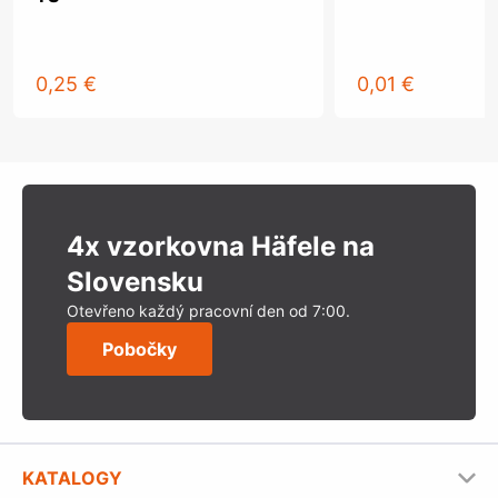
0,25 €
0,01 €
4x vzorkovna Häfele na
Slovensku
Otevřeno každý pracovní den od 7:00.
Pobočky
KATALOGY