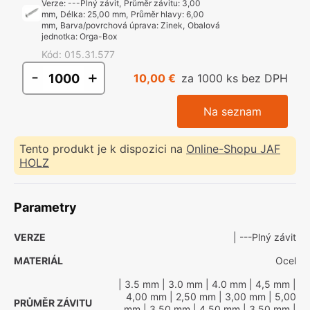
Verze
:
---Plný závit
,
Průměr závitu
:
3,00
mm
,
Délka
:
25,00 mm
,
Průměr hlavy
:
6,00
mm
,
Barva/povrchová úprava
:
Zinek
,
Obalová
jednotka
:
Orga-Box
Kód
:
015.31.577
-
+
10,00 €
za 1000 ks bez DPH
Na seznam
Tento produkt je k dispozici na
Online-Shopu JAF
HOLZ
Parametry
VERZE
| ---Plný závit
MATERIÁL
Ocel
| 3.5 mm
| 3.0 mm
| 4.0 mm
| 4,5 mm
|
4,00 mm
| 2,50 mm
| 3,00 mm
| 5,00
PRŮMĚR ZÁVITU
mm
| 3,50 mm
| 4,50 mm
| 3.50 mm
|