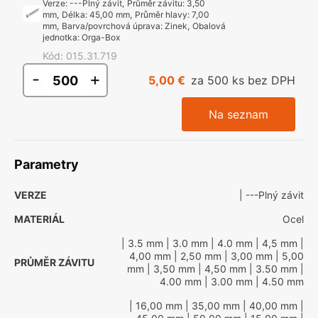
Verze
:
---Plný závit
,
Průměr závitu
:
3,50
mm
,
Délka
:
45,00 mm
,
Průměr hlavy
:
7,00
mm
,
Barva/povrchová úprava
:
Zinek
,
Obalová
jednotka
:
Orga-Box
Kód
:
015.31.719
-
+
5,00 €
za 500 ks bez DPH
Na seznam
Parametry
VERZE
| ---Plný závit
MATERIÁL
Ocel
| 3.5 mm
| 3.0 mm
| 4.0 mm
| 4,5 mm
|
4,00 mm
| 2,50 mm
| 3,00 mm
| 5,00
PRŮMĚR ZÁVITU
mm
| 3,50 mm
| 4,50 mm
| 3.50 mm
|
4.00 mm
| 3.00 mm
| 4.50 mm
| 16,00 mm
| 35,00 mm
| 40,00 mm
|