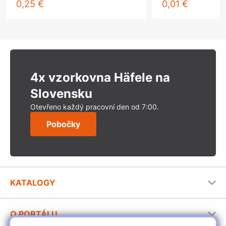
0,25 €
0,01 €
4x vzorkovna Häfele na
Slovensku
Otevřeno každý pracovní den od 7:00.
Pobočky
KATALOGY
Nábytkové kování Häfele
O PORTÁLU
Stavební katalog Häfele