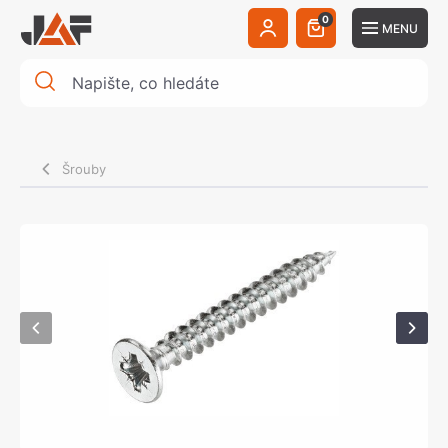
0
MENU
Šrouby