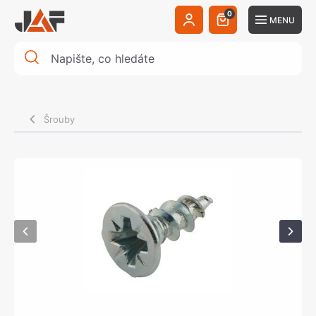
0
MENU
Šrouby