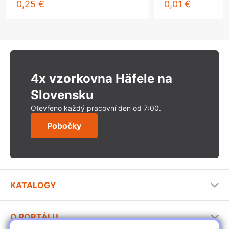
0,25 €
0,01 €
4x vzorkovna Häfele na
Slovensku
Otevřeno každý pracovní den od 7:00.
Pobočky
KATALOGY
Nábytkové kování Häfele
O PORTÁLU
Stavební katalog Häfele