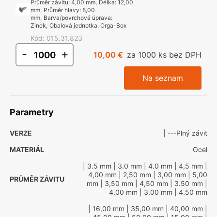
Průměr závitu
:
4,00 mm
,
Délka
:
12,00
mm
,
Průměr hlavy
:
8,00
mm
,
Barva/povrchová úprava
:
Zinek
,
Obalová jednotka
:
Orga-Box
Kód
:
015.31.823
-
+
10,00 €
za 1000 ks bez DPH
Na seznam
Parametry
VERZE
| ---Plný závit
MATERIÁL
Ocel
| 3.5 mm
| 3.0 mm
| 4.0 mm
| 4,5 mm
|
4,00 mm
| 2,50 mm
| 3,00 mm
| 5,00
PRŮMĚR ZÁVITU
mm
| 3,50 mm
| 4,50 mm
| 3.50 mm
|
4.00 mm
| 3.00 mm
| 4.50 mm
| 16,00 mm
| 35,00 mm
| 40,00 mm
|