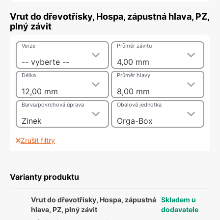
Vrut do dřevotřísky, Hospa, zápustná hlava, PZ,
plný závit
Verze
Průměr závitu
-- vyberte --
4,00 mm
Délka
Průměr hlavy
12,00 mm
8,00 mm
Barva/povrchová úprava
Obalová jednotka
Zinek
Orga-Box
Zrušit filtry
Varianty produktu
Vrut do dřevotřísky, Hospa, zápustná
Skladem u
hlava, PZ, plný závit
dodavatele