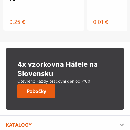
0,25 €
0,01 €
4x vzorkovna Häfele na
Slovensku
Otevřeno každý pracovní den od 7:00.
Pobočky
KATALOGY