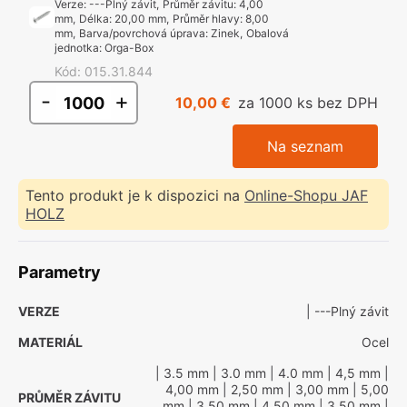
Verze
:
---Plný závit
,
Průměr závitu
:
4,00
mm
,
Délka
:
20,00 mm
,
Průměr hlavy
:
8,00
mm
,
Barva/povrchová úprava
:
Zinek
,
Obalová
jednotka
:
Orga-Box
Kód
:
015.31.844
-
+
10,00 €
za 1000 ks bez DPH
Na seznam
Tento produkt je k dispozici na
Online-Shopu JAF
HOLZ
Parametry
VERZE
| ---Plný závit
MATERIÁL
Ocel
| 3.5 mm
| 3.0 mm
| 4.0 mm
| 4,5 mm
|
4,00 mm
| 2,50 mm
| 3,00 mm
| 5,00
PRŮMĚR ZÁVITU
mm
| 3,50 mm
| 4,50 mm
| 3.50 mm
|