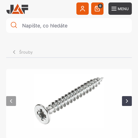
0
MENU
Šrouby