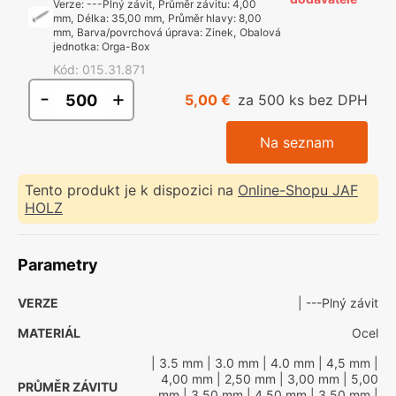
Verze
:
---Plný závit
,
Průměr závitu
:
4,00
mm
,
Délka
:
35,00 mm
,
Průměr hlavy
:
8,00
mm
,
Barva/povrchová úprava
:
Zinek
,
Obalová
jednotka
:
Orga-Box
Kód
:
015.31.871
-
+
5,00 €
za 500 ks bez DPH
Na seznam
Tento produkt je k dispozici na
Online-Shopu JAF
HOLZ
Parametry
VERZE
| ---Plný závit
MATERIÁL
Ocel
| 3.5 mm
| 3.0 mm
| 4.0 mm
| 4,5 mm
|
4,00 mm
| 2,50 mm
| 3,00 mm
| 5,00
PRŮMĚR ZÁVITU
mm
| 3,50 mm
| 4,50 mm
| 3.50 mm
|