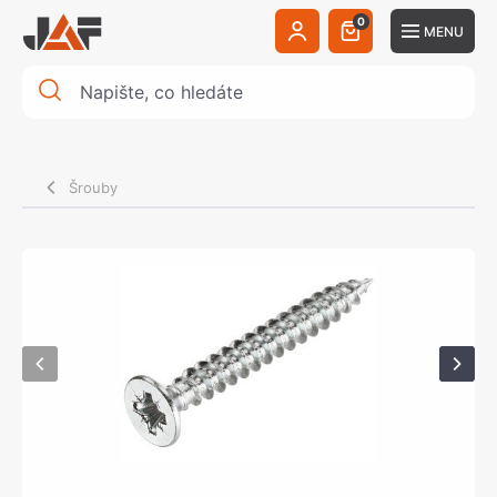
0
MENU
Šrouby