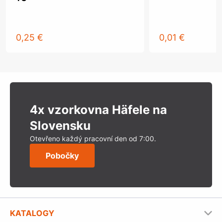
0,25 €
0,01 €
4x vzorkovna Häfele na
Slovensku
Otevřeno každý pracovní den od 7:00.
Pobočky
KATALOGY