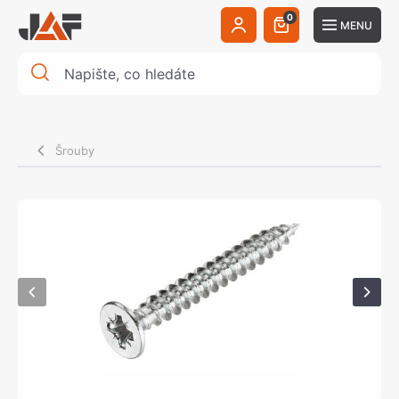
0
MENU
Šrouby