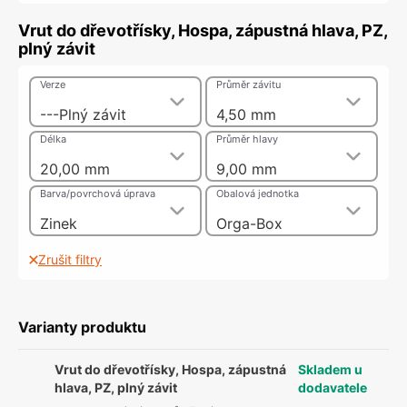
Vrut do dřevotřísky, Hospa, zápustná hlava, PZ,
plný závit
Verze
Průměr závitu
---Plný závit
4,50 mm
Délka
Průměr hlavy
20,00 mm
9,00 mm
Barva/povrchová úprava
Obalová jednotka
Zinek
Orga-Box
Zrušit filtry
Varianty produktu
Vrut do dřevotřísky, Hospa, zápustná
Skladem u
hlava, PZ, plný závit
dodavatele