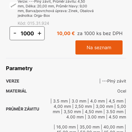
Verze
:
---Plný závit
,
Průměr závitu
:
4,50
mm
,
Délka
:
20,00 mm
,
Průměr hlavy
:
9,00
mm
,
Barva/povrchová úprava
:
Zinek
,
Obalová
jednotka
:
Orga-Box
Kód
:
015.31.924
-
+
10,00 €
za 1000 ks bez DPH
Na seznam
Parametry
VERZE
| ---Plný závit
MATERIÁL
Ocel
| 3.5 mm
| 3.0 mm
| 4.0 mm
| 4,5 mm
|
4,00 mm
| 2,50 mm
| 3,00 mm
| 5,00
PRŮMĚR ZÁVITU
mm
| 3,50 mm
| 4,50 mm
| 3.50 mm
|
4.00 mm
| 3.00 mm
| 4.50 mm
| 16,00 mm
| 35,00 mm
| 40,00 mm
|