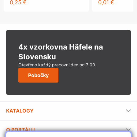
0,25 €
0,01 €
4x vzorkovna Häfele na
Slovensku
Otevřeno každý pracovní den od 7:00.
Pobočky
KATALOGY
Nábytkové kování Häfele
O PORTÁLU
Stavební katalog Häfele