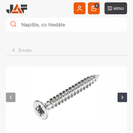
0
MENU
Šrouby