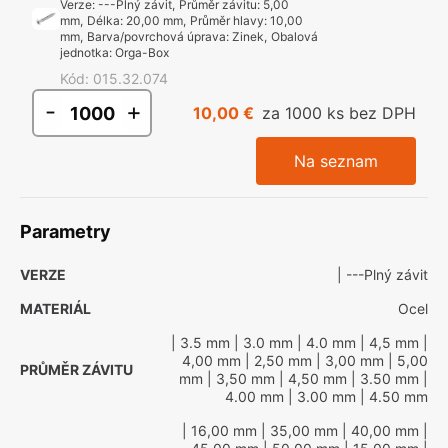
Verze
:
---Plný závit
,
Průměr závitu
:
5,00
mm
,
Délka
:
20,00 mm
,
Průměr hlavy
:
10,00
mm
,
Barva/povrchová úprava
:
Zinek
,
Obalová
jednotka
:
Orga-Box
Kód
:
015.32.074
-
+
10,00 €
za 1000 ks bez DPH
Na seznam
Parametry
VERZE
| ---Plný závit
MATERIÁL
Ocel
| 3.5 mm
| 3.0 mm
| 4.0 mm
| 4,5 mm
|
4,00 mm
| 2,50 mm
| 3,00 mm
| 5,00
PRŮMĚR ZÁVITU
mm
| 3,50 mm
| 4,50 mm
| 3.50 mm
|
4.00 mm
| 3.00 mm
| 4.50 mm
| 16,00 mm
| 35,00 mm
| 40,00 mm
|