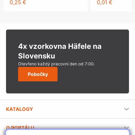
0,25 €
0,01 €
4x vzorkovna Häfele na
Slovensku
Otevřeno každý pracovní den od 7:00.
Pobočky
KATALOGY
Nábytkové kování Häfele
O PORTÁLU
Stavební katalog Häfele