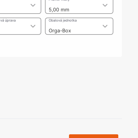
olečka
5,00 mm
olové nohy, Nábytkové nohy a
chanismy nastavení
vá úprava
Obalová jednotka
olová kování
bytkové kluzáky a kolečka
Orga-Box