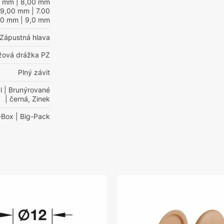
0 mm
| 8,00 mm
 9,00 mm
| 7.00
00 mm
| 9,0 mm
Zápustná hlava
ížová drážka PZ
Plný závit
l
| Brunýrované
| černá, Zinek
-Box
| Big-Pack