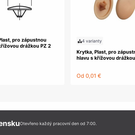
Plast, pro zápustnou
4 varianty
křížovou drážkou PZ 2
Krytka, Plast, pro zápus
hlavu s křížovou drážkou
Od
0,01 €
vensku
Otevřeno každý pracovní den od 7:00.