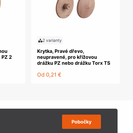
2 varianty
tnou
Krytka, Pravé dřevo,
 PZ 2
neupravené, pro křížovou
drážku PZ nebo drážku Torx TS
Od
0,21 €
Pobočky