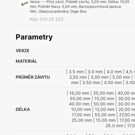
Verze
:
---Plný závit
,
Průměr závitu
:
3,00 mm
,
Délka
:
15,00
mm
,
Průměr hlavy
:
5,00 mm
,
Barva/povrchová úprava
:
Nikl
,
Obalová jednotka
:
Orga-Box
Kód
:
015.35.333
Parametry
VERZE
MATERIÁL
| 3.5 mm
| 3.0 mm
| 4.0 mm
| 4,5
PRŮMĚR ZÁVITU
2,50 mm
| 3,00 mm
| 5,00 mm
| 
mm
| 3.50 mm
| 4.00 mm
| 3.0
| 16,00 mm
| 35,00 mm
| 40,00 
50,00 mm
| 15,00 mm
| 30,00 
40.00 mm
| 50.00 mm
| 30.00 
DÉLKA
10,00 mm
| 12,00 mm
| 20,00 
17,00 mm
| 55,00 mm
| 27,00 
25.00 mm
| 15.00 mm
| 17.00 
25.0 mm
| 17.