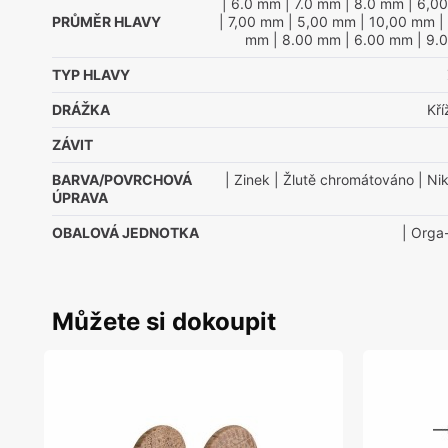
| 6.0 mm
| 7.0 mm
| 8.0 mm
| 6,0
PRŮMĚR HLAVY
| 7,00 mm
| 5,00 mm
| 10,00 mm
|
mm
| 8.00 mm
| 6.00 mm
| 9.
TYP HLAVY
DRÁŽKA
Kř
ZÁVIT
BARVA/POVRCHOVÁ
| Zinek
| Žlutě chromátováno
| Nik
ÚPRAVA
OBALOVÁ JEDNOTKA
| Orga
Můžete si dokoupit