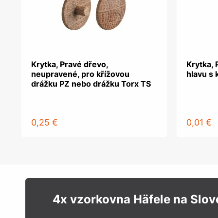
Krytka, Pravé dřevo,
Krytka, 
neupravené, pro křížovou
hlavu s 
drážku PZ nebo drážku Torx TS
0,25 €
0,01 €
4x vzorkovna Häfele na Slo