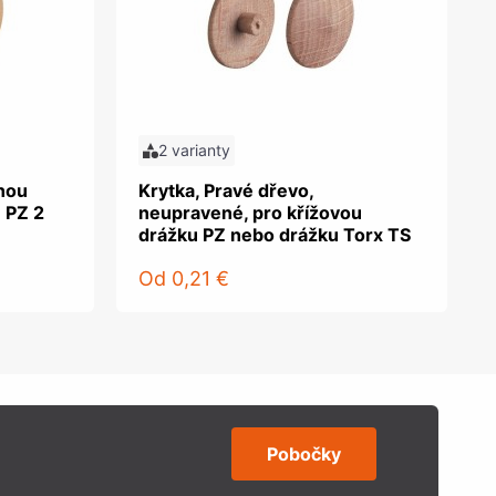
2 varianty
tnou
Krytka, Pravé dřevo,
 PZ 2
neupravené, pro křížovou
drážku PZ nebo drážku Torx TS
Od
0,21 €
Pobočky