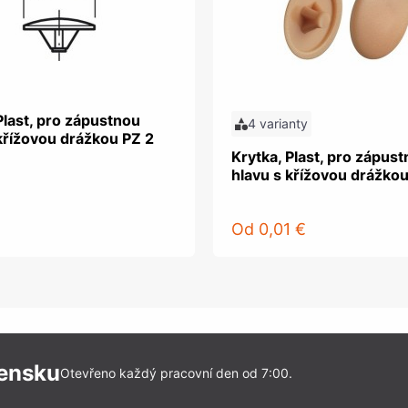
Plast, pro zápustnou
4 varianty
křížovou drážkou PZ 2
Krytka, Plast, pro zápus
hlavu s křížovou drážkou
Od
0,01 €
vensku
Otevřeno každý pracovní den od 7:00.