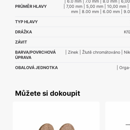
| 6.0 mm
| 7.0 mm
| 8.0 mm
| 6,0
PRŮMĚR HLAVY
| 7,00 mm
| 5,00 mm
| 10,00 mm
|
mm
| 8.00 mm
| 6.00 mm
| 9.
TYP HLAVY
DRÁŽKA
Kř
ZÁVIT
BARVA/POVRCHOVÁ
| Zinek
| Žlutě chromátováno
| Nik
ÚPRAVA
OBALOVÁ JEDNOTKA
| Orga
Můžete si dokoupit