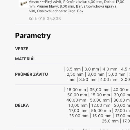
Verze
:
---Plný závit
,
Průměr závitu
:
4,00 mm
,
Délka
:
17,00
mm
,
Průměr hlavy
:
8,00 mm
,
Barva/povrchová úprava
:
Nikl
,
Obalová jednotka
:
Orga-Box
Kód
:
015.35.833
Parametry
VERZE
MATERIÁL
| 3.5 mm
| 3.0 mm
| 4.0 mm
| 4,5
PRŮMĚR ZÁVITU
2,50 mm
| 3,00 mm
| 5,00 mm
| 
mm
| 3.50 mm
| 4.00 mm
| 3.0
| 16,00 mm
| 35,00 mm
| 40,00 
50,00 mm
| 15,00 mm
| 30,00 
40.00 mm
| 50.00 mm
| 30.00 
DÉLKA
10,00 mm
| 12,00 mm
| 20,00 
17,00 mm
| 55,00 mm
| 27,00 
25.00 mm
| 15.00 mm
| 17.00 
25.0 mm
| 17.