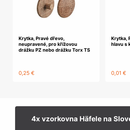
Krytka, Pravé dřevo,
Krytka, 
neupravené, pro křížovou
hlavu s 
drážku PZ nebo drážku Torx TS
0,25 €
0,01 €
4x vzorkovna Häfele na Slo