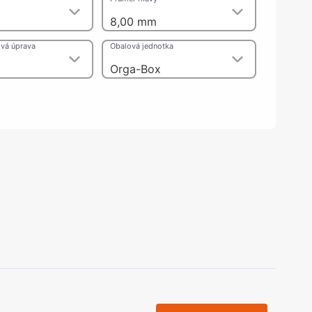
olečka
8,00 mm
olové nohy, Nábytkové nohy a
chanismy nastavení
vá úprava
Obalová jednotka
olová kování
bytkové kluzáky a kolečka
Orga-Box