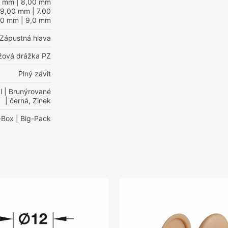
0 mm
| 8,00 mm
 9,00 mm
| 7.00
00 mm
| 9,0 mm
Zápustná hlava
ížová drážka PZ
Plný závit
l
| Brunýrované
| černá, Zinek
-Box
| Big-Pack