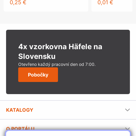
0,25 €
0,01 €
4x vzorkovna Häfele na
Slovensku
Otevřeno každý pracovní den od 7:00.
Pobočky
KATALOGY
Nábytkové kování Häfele
O PORTÁLU
Stavební katalog Häfele