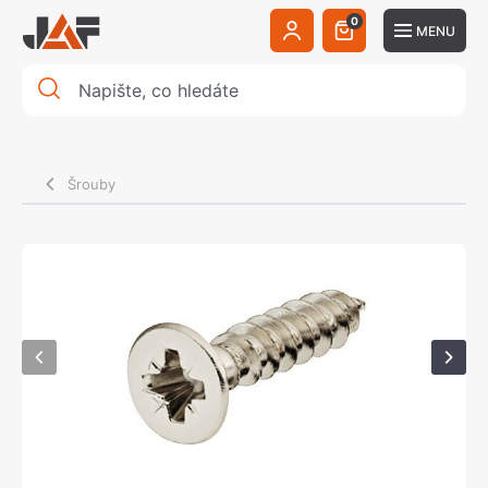
0
MENU
Šrouby