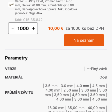
Verze
:
---Plný závit
,
Průměr závitu
:
4.00
mm
,
Délka
:
20.00 mm
,
Průměr hlavy
:
8.00
mm
,
Barva/povrchová úprava
:
Nikl
,
Obalová
jednotka
:
Orga-Box
Kód
:
015.35.842
-
+
10,00 €
za 1000 ks bez DPH
Na seznam
Parametry
VERZE
| ---Plný závit
MATERIÁL
Ocel
| 3.5 mm
| 3.0 mm
| 4.0 mm
| 4,5 mm
|
4,00 mm
| 2,50 mm
| 3,00 mm
| 5,00
PRŮMĚR ZÁVITU
mm
| 3,50 mm
| 4,50 mm
| 3.50 mm
|
4.00 mm
| 3.00 mm
| 4.50 mm
| 16,00 mm
| 35,00 mm
| 40,00 mm
|