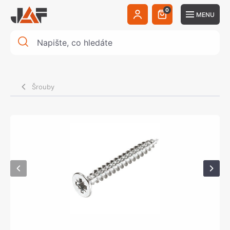
0
MENU
Šrouby