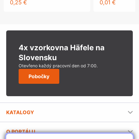
0,25 €
0,01 €
4x vzorkovna Häfele na
Slovensku
Otevřeno každý pracovní den od 7:00.
Pobočky
KATALOGY
Nábytkové kování Häfele
O PORTÁLU
Stavební katalog Häfele