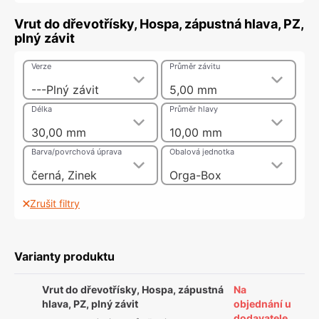
Vrut do dřevotřísky, Hospa, zápustná hlava, PZ,
plný závit
Verze
Průměr závitu
---Plný závit
5,00 mm
Délka
Průměr hlavy
30,00 mm
10,00 mm
Barva/povrchová úprava
Obalová jednotka
černá, Zinek
Orga-Box
Zrušit filtry
Varianty produktu
Vrut do dřevotřísky, Hospa, zápustná
Na
hlava, PZ, plný závit
objednání u
dodavatele