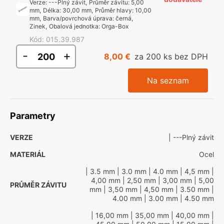
Verze
:
---Plný závit
,
Průměr závitu
:
5,00
mm
,
Délka
:
30,00 mm
,
Průměr hlavy
:
10,00
mm
,
Barva/povrchová úprava
:
černá,
Zinek
,
Obalová jednotka
:
Orga-Box
Kód
:
015.39.987
-
+
8,00 €
za 200 ks bez DPH
Na seznam
Parametry
VERZE
| ---Plný závit
MATERIÁL
Ocel
| 3.5 mm
| 3.0 mm
| 4.0 mm
| 4,5 mm
|
4,00 mm
| 2,50 mm
| 3,00 mm
| 5,00
PRŮMĚR ZÁVITU
mm
| 3,50 mm
| 4,50 mm
| 3.50 mm
|
4.00 mm
| 3.00 mm
| 4.50 mm
| 16,00 mm
| 35,00 mm
| 40,00 mm
|