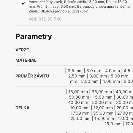
Verze
:
---Plný závit
,
Průměr závitu
:
3,00 mm
,
Délka
:
16,00
mm
,
Průměr hlavy
:
6,00 mm
,
Barva/povrchová úprava
:
černá,
Zinek
,
Obalová jednotka
:
Orga-Box
Kód
:
015.39.548
Parametry
VERZE
MATERIÁL
| 3.5 mm
| 3.0 mm
| 4.0 mm
| 4,5
PRŮMĚR ZÁVITU
2,50 mm
| 3,00 mm
| 5,00 mm
| 
mm
| 3.50 mm
| 4.00 mm
| 3.0
| 16,00 mm
| 35,00 mm
| 40,00 
50,00 mm
| 15,00 mm
| 30,00 
40.00 mm
| 50.00 mm
| 30.00 
DÉLKA
10,00 mm
| 12,00 mm
| 20,00 
17,00 mm
| 55,00 mm
| 27,00 
25.00 mm
| 15.00 mm
| 17.00 
25.0 mm
| 17.