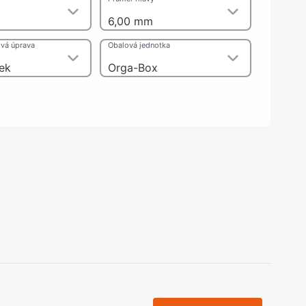
olečka
6,00 mm
olové nohy, Nábytkové nohy a
chanismy nastavení
vá úprava
Obalová jednotka
olová kování
bytkové kluzáky a kolečka
nek
Orga-Box