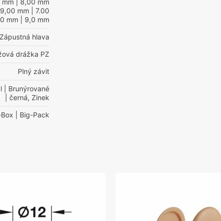
0 mm
| 8,00 mm
 9,00 mm
| 7.00
00 mm
| 9,0 mm
Zápustná hlava
ížová drážka PZ
Plný závit
l
| Brunýrované
| černá, Zinek
-Box
| Big-Pack