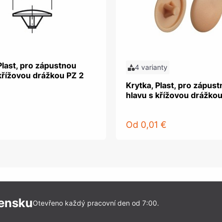
Plast, pro zápustnou
4 varianty
křížovou drážkou PZ 2
Krytka, Plast, pro zápus
hlavu s křížovou drážkou
Od
0,01 €
vensku
Otevřeno každý pracovní den od 7:00.