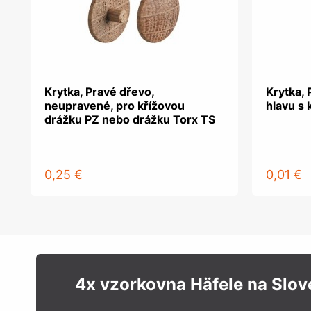
Krytka, Pravé dřevo,
Krytka, 
neupravené, pro křížovou
hlavu s 
drážku PZ nebo drážku Torx TS
0,25 €
0,01 €
4x vzorkovna Häfele na Slo