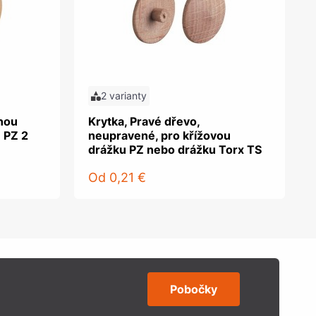
2 varianty
tnou
Krytka, Pravé dřevo,
 PZ 2
neupravené, pro křížovou
drážku PZ nebo drážku Torx TS
Od
0,21 €
Pobočky