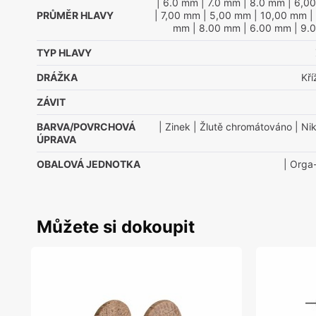
| 6.0 mm
| 7.0 mm
| 8.0 mm
| 6,0
PRŮMĚR HLAVY
| 7,00 mm
| 5,00 mm
| 10,00 mm
|
mm
| 8.00 mm
| 6.00 mm
| 9.
TYP HLAVY
DRÁŽKA
Kř
ZÁVIT
BARVA/POVRCHOVÁ
| Zinek
| Žlutě chromátováno
| Nik
ÚPRAVA
OBALOVÁ JEDNOTKA
| Orga
Můžete si dokoupit