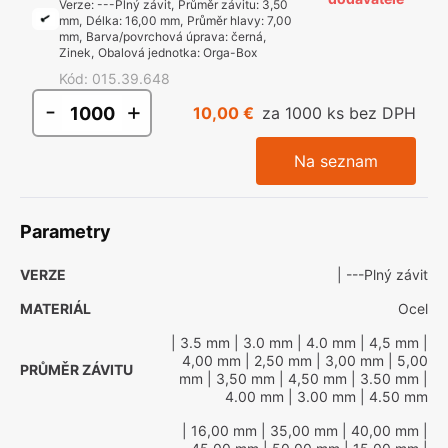
Verze
:
---Plný závit
,
Průměr závitu
:
3,50
mm
,
Délka
:
16,00 mm
,
Průměr hlavy
:
7,00
mm
,
Barva/povrchová úprava
:
černá,
Zinek
,
Obalová jednotka
:
Orga-Box
Kód
:
015.39.648
-
+
10,00 €
za 1000 ks bez DPH
Na seznam
Parametry
VERZE
| ---Plný závit
MATERIÁL
Ocel
| 3.5 mm
| 3.0 mm
| 4.0 mm
| 4,5 mm
|
4,00 mm
| 2,50 mm
| 3,00 mm
| 5,00
PRŮMĚR ZÁVITU
mm
| 3,50 mm
| 4,50 mm
| 3.50 mm
|
4.00 mm
| 3.00 mm
| 4.50 mm
| 16,00 mm
| 35,00 mm
| 40,00 mm
|