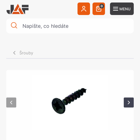
0
MENU
Šrouby