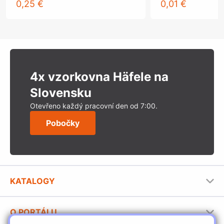
0,25 €
0,01 €
4x vzorkovna Häfele na
Slovensku
Otevřeno každý pracovní den od 7:00.
Pobočky
KATALOGY
Nábytkové kování Häfele
O PORTÁLU
Stavební katalog Häfele