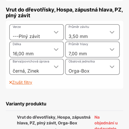
Vrut do dřevotřísky, Hospa, zápustná hlava, PZ,
plný závit
Verze
Průměr závitu
---Plný závit
3,50 mm
Délka
Průměr hlavy
16,00 mm
7,00 mm
Barva/povrchová úprava
Obalová jednotka
černá, Zinek
Orga-Box
Zrušit filtry
Varianty produktu
Vrut do dřevotřísky, Hospa, zápustná
Na
hlava, PZ, plný závit, Orga-Box
objednání u
dodavatele