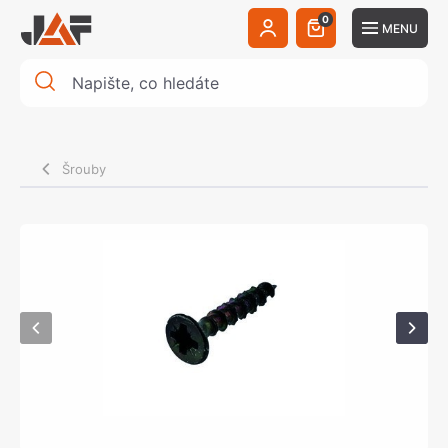
0
MENU
Šrouby