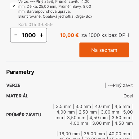
Verze
:
---Plný závit
,
Průměr závitu
:
4,00
mm
,
Délka
:
25,00 mm
,
Průměr hlavy
:
8,00
mm
,
Barva/povrchová úprava
:
Brunýrované
,
Obalová jednotka
:
Orga-Box
Kód
:
015.39.859
-
+
10,00 €
za 1000 ks bez DPH
Na seznam
Parametry
VERZE
| ---Plný závit
MATERIÁL
Ocel
| 3.5 mm
| 3.0 mm
| 4.0 mm
| 4,5 mm
|
4,00 mm
| 2,50 mm
| 3,00 mm
| 5,00
PRŮMĚR ZÁVITU
mm
| 3,50 mm
| 4,50 mm
| 3.50 mm
|
4.00 mm
| 3.00 mm
| 4.50 mm
| 16,00 mm
| 35,00 mm
| 40,00 mm
|