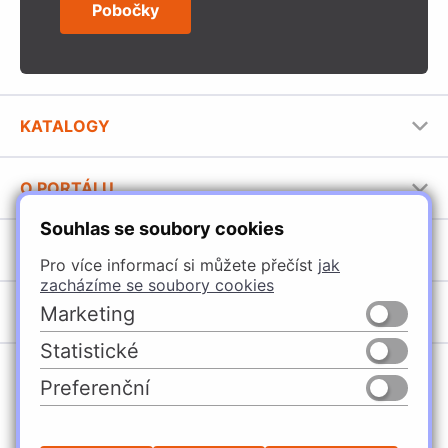
Pobočky
KATALOGY
Nábytkové kování Häfele
O PORTÁLU
Stavební katalog Häfele
Souhlas se soubory cookies
Provozovatel portálu
Brožury Häfele
SORTIMENT
Jak používat portál
Pro více informací si můžete přečíst
jak
zacházíme se soubory cookies
Úchytky
POBOČKY
Marketing
Nábytkové kování
Statistické
Špačince
Vybavení kuchyní
Preferenční
Žilina
Osvětlení a elektro
Česko
Slovensko
Ličartovce
Posuvné kování