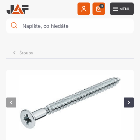
0
MENU
Šrouby