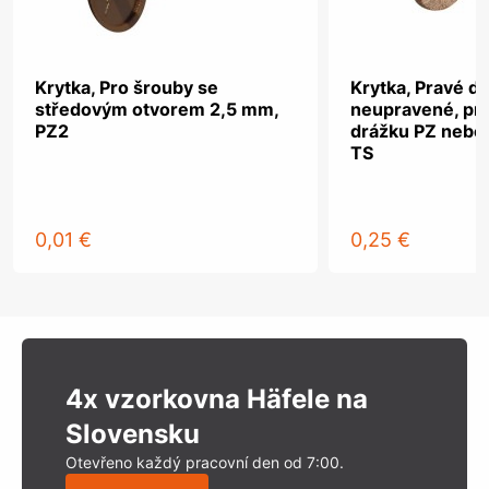
Krytka, Pro šrouby se
Krytka, Pravé dř
středovým otvorem 2,5 mm,
neupravené, pro
PZ2
drážku PZ nebo
TS
0,01 €
0,25 €
4x vzorkovna Häfele na
Slovensku
Otevřeno každý pracovní den od 7:00.