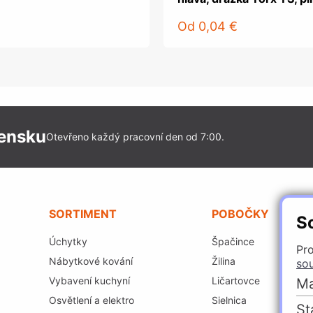
Od
0,04 €
vensku
Otevřeno každý pracovní den od 7:00.
SORTIMENT
POBOČKY
S
Úchytky
Špačince
Pro
Nábytkové kování
Žilina
so
Vybavení kuchyní
Ličartovce
Ma
Osvětlení a elektro
Sielnica
St