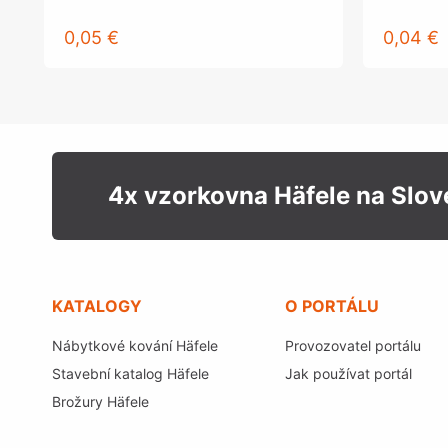
0,05 €
0,04 €
4x vzorkovna Häfele na Slo
KATALOGY
O PORTÁLU
Nábytkové kování Häfele
Provozovatel portálu
Stavební katalog Häfele
Jak používat portál
Brožury Häfele