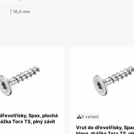
| 16,0 mm
dřevotřísky, Spax, plochá
9 variant
rážka Torx TS, plný závit
Vrut do dřevotřísky, Spa
hlava, drážka Torx TS, pl