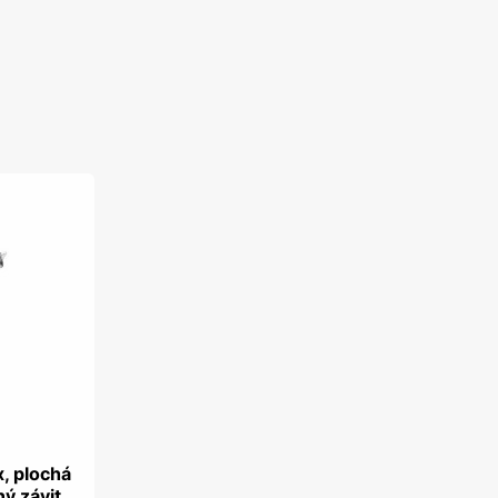
x, plochá
ný závit