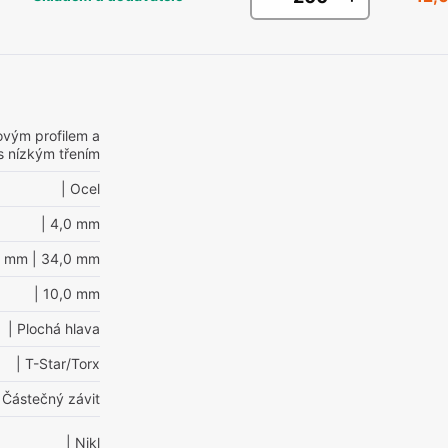
ovým profilem a
s nízkým třením
| Ocel
| 4,0 mm
0 mm
| 34,0 mm
| 10,0 mm
| Plochá hlava
| T-Star/Torx
 Částečný závit
| Nikl