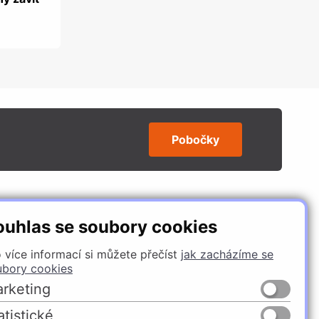
Pobočky
SLEDUJTE NÁS
ouhlas se soubory cookies
 více informací si můžete přečíst
jak zacházíme se
ubory cookies
rketing
atistické