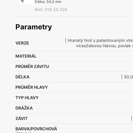
Délka
:
34,0 mm
Kód
:
018.50.324
Parametry
| Hranatý hrot s patentovaným vln
VERZE
víceúčelovou hlavou, povlak 
MATERIÁL
PRŮMĚR ZÁVITU
DÉLKA
| 30,
PRŮMĚR HLAVY
TYP HLAVY
DRÁŽKA
ZÁVIT
|
BARVA/POVRCHOVÁ