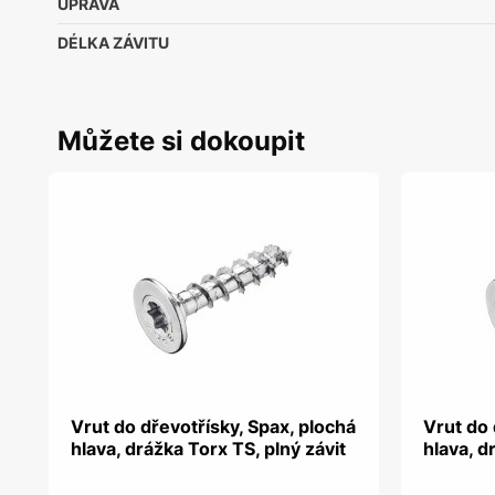
ÚPRAVA
DÉLKA ZÁVITU
Můžete si dokoupit
Vrut do dřevotřísky, Spax, plochá
Vrut do 
hlava, drážka Torx TS, plný závit
hlava, d