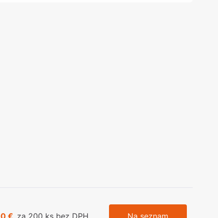
olečka
olové nohy, Nábytkové nohy a
chanismy nastavení
olová kování
bytkové kluzáky a kolečka
00 €
za 200 ks bez DPH
Na seznam