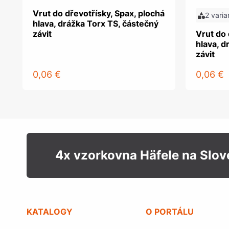
Vrut do dřevotřísky, Spax, plochá
2 varia
hlava, drážka Torx TS, částečný
závit
Vrut do 
hlava, d
závit
0,06 €
0,06 €
4x vzorkovna Häfele na Slo
KATALOGY
O PORTÁLU