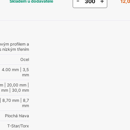
-
+
12,
Skladem u dodavatele
ovým profilem a
s nízkým třením
Ocel
| 4.00 mm
| 3,5
mm
mm
| 20,00 mm
|
0 mm
| 30,0 mm
| 8,70 mm
| 8,7
mm
Plochá hlava
T-Star/Torx