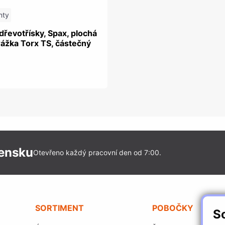
nty
dřevotřísky, Spax, plochá
rážka Torx TS, částečný
vensku
Otevřeno každý pracovní den od 7:00.
SORTIMENT
POBOČKY
S