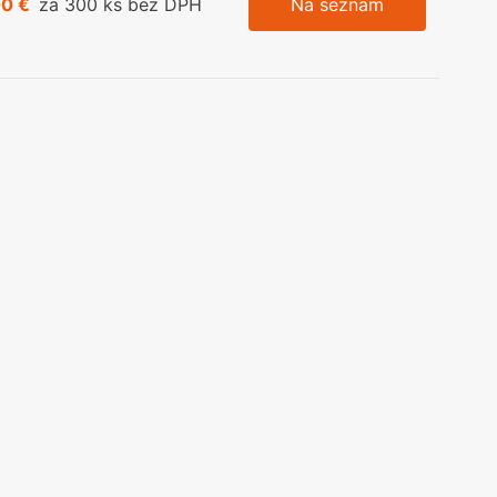
00 €
za 300 ks bez DPH
Na seznam