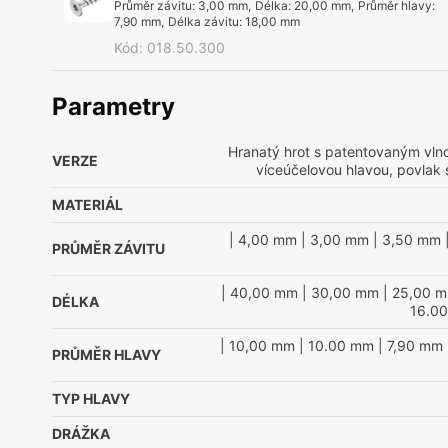
Průměr závitu
:
3,00 mm
,
Délka
:
20,00 mm
,
Průměr hlavy
:
7,90 mm
,
Délka závitu
:
18,00 mm
Kód
:
018.50.300
Parametry
Hranatý hrot s patentovaným vln
VERZE
víceúčelovou hlavou, povlak 
MATERIÁL
| 4,00 mm
| 3,00 mm
| 3,50 mm
PRŮMĚR ZÁVITU
| 40,00 mm
| 30,00 mm
| 25,00 
DÉLKA
16.0
| 10,00 mm
| 10.00 mm
| 7,90 mm
PRŮMĚR HLAVY
TYP HLAVY
DRÁŽKA