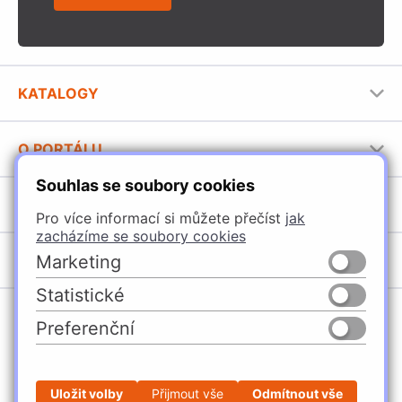
KATALOGY
Nábytkové kování Häfele
O PORTÁLU
Stavební katalog Häfele
Souhlas se soubory cookies
Provozovatel portálu
Brožury Häfele
SORTIMENT
Jak používat portál
Pro více informací si můžete přečíst
jak
zacházíme se soubory cookies
Úchytky
POBOČKY
Marketing
Nábytkové kování
Statistické
Špačince
Vybavení kuchyní
Preferenční
Žilina
Osvětlení a elektro
Česko
Slovensko
Ličartovce
Posuvné kování
Sielnica
Stavební kování
Uložit volby
Přijmout vše
Odmítnout vše