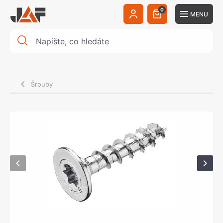
0
MENU
Šrouby