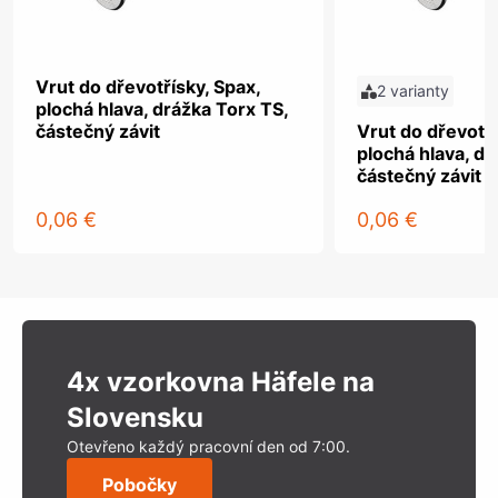
Vrut do dřevotřísky, Spax,
2 varianty
plochá hlava, drážka Torx TS,
částečný závit
Vrut do dřevotří
plochá hlava, dr
částečný závit
0,06 €
0,06 €
4x vzorkovna Häfele na
Slovensku
Otevřeno každý pracovní den od 7:00.
Pobočky