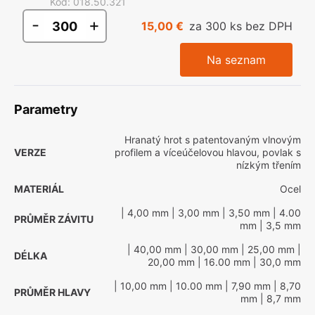
Kód
:
018.50.321
-
+
15,00 €
za 300 ks bez DPH
Na seznam
Parametry
Hranatý hrot s patentovaným vlnovým
VERZE
profilem a víceúčelovou hlavou, povlak s
nízkým třením
MATERIÁL
Ocel
| 4,00 mm
| 3,00 mm
| 3,50 mm
| 4.00
PRŮMĚR ZÁVITU
mm
| 3,5 mm
| 40,00 mm
| 30,00 mm
| 25,00 mm
|
DÉLKA
20,00 mm
| 16.00 mm
| 30,0 mm
| 10,00 mm
| 10.00 mm
| 7,90 mm
| 8,70
PRŮMĚR HLAVY
mm
| 8,7 mm