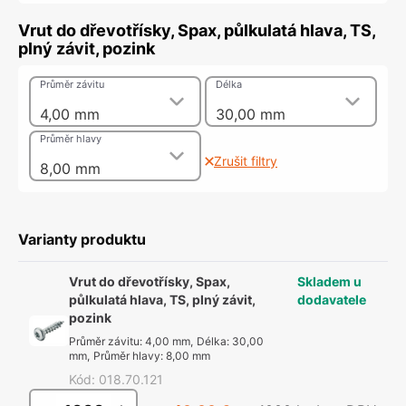
Vrut do dřevotřísky, Spax, půlkulatá hlava, TS,
plný závit, pozink
Průměr závitu
Délka
4,00 mm
30,00 mm
Průměr hlavy
Zrušit filtry
8,00 mm
Varianty produktu
Vrut do dřevotřísky, Spax,
Skladem u
půlkulatá hlava, TS, plný závit,
dodavatele
pozink
Průměr závitu
:
4,00 mm
,
Délka
:
30,00
mm
,
Průměr hlavy
:
8,00 mm
Kód
:
018.70.121