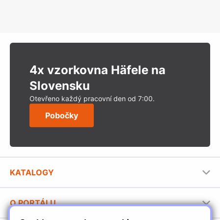
4x vzorkovna Häfele na
Slovensku
Otevřeno každý pracovní den od 7:00.
Pobočky
KATALOGY
Nábytkové kování Häfele
O PORTÁLU
Stavební katalog Häfele