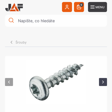
0
MENU
Šrouby