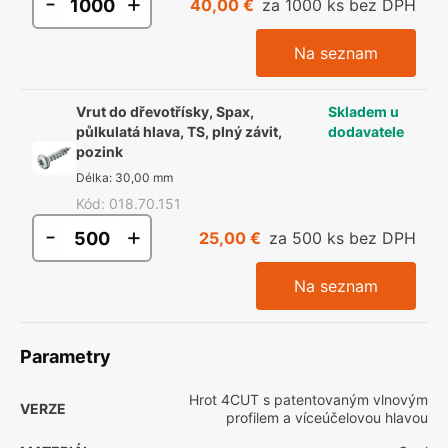
-
+
40,00 €
za 1000 ks bez DPH
Na seznam
Vrut do dřevotřísky, Spax,
Skladem u
půlkulatá hlava, TS, plný závit,
dodavatele
pozink
Délka
:
30,00 mm
Kód
:
018.70.151
-
+
25,00 €
za 500 ks bez DPH
Na seznam
Parametry
Hrot 4CUT s patentovaným vlnovým
VERZE
profilem a víceúčelovou hlavou